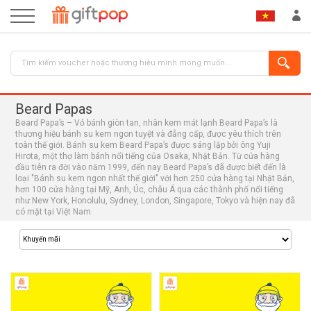
Beard Papas
Beard Papa’s – Vỏ bánh giòn tan, nhân kem mát lạnh Beard Papa’s là
thương hiệu bánh su kem ngon tuyệt và đẳng cấp, được yêu thích trên
toàn thế giới. Bánh su kem Beard Papa’s được sáng lập bởi ông Yuji
Hirota, một thợ làm bánh nổi tiếng của Osaka, Nhật Bản. Từ cửa hàng
đầu tiên ra đời vào năm 1999, đến nay Beard Papa’s đã được biết đến là
loại "Bánh su kem ngon nhất thế giới" với hơn 250 cửa hàng tại Nhật Bản,
hơn 100 cửa hàng tại Mỹ, Anh, Úc, châu Á qua các thành phố nổi tiếng
ĐĂNG NHẬP
ĐĂNG KÝ
như New York, Honolulu, Sydney, London, Singapore, Tokyo và hiện nay đã
có mặt tại Việt Nam.