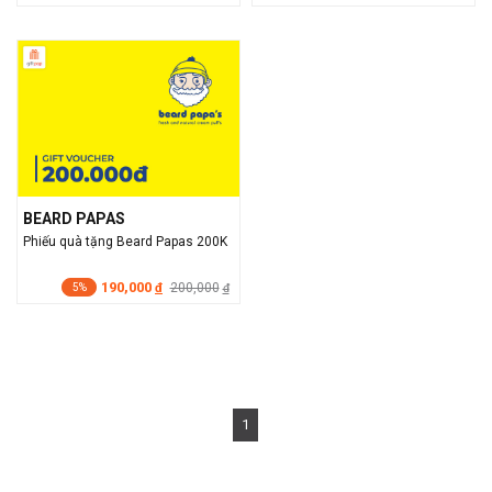
BEARD PAPAS
Phiếu quà tặng Beard Papas 200K
190,000
đ
200,000
đ
5%
1