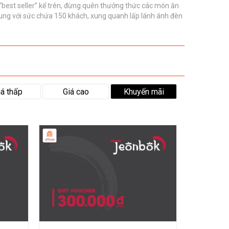
best seller” kể trên, đừng quên thưởng thức các món ăn
ung với sức chứa 150 khách, xung quanh lấp lánh ánh đèn
iá thấp
Giá cao
Khuyến mãi