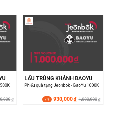
YU
LẨU TRÙNG KHÁNH BAOYU
 500K
Phiếu quà tặng Jeonbok - BaoYu 1000K
930,000
đ
0,000
1,000,000
7%
đ
đ