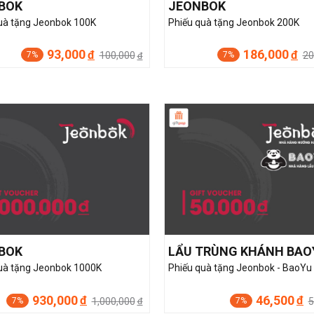
BOK
JEONBOK
uà tặng Jeonbok 100K
Phiếu quà tặng Jeonbok 200K
93,000
186,000
đ
đ
100,000
20
7%
7%
đ
BOK
LẨU TRÙNG KHÁNH BAO
uà tặng Jeonbok 1000K
Phiếu quà tặng Jeonbok - BaoYu
930,000
46,500
đ
đ
1,000,000
5
7%
7%
đ