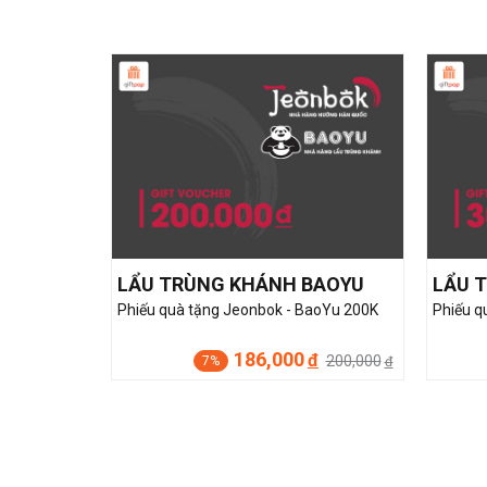
LẨU TRÙNG KHÁNH BAOYU
LẨU 
Phiếu quà tặng Jeonbok - BaoYu 200K
Phiếu q
186,000
đ
200,000
7%
đ