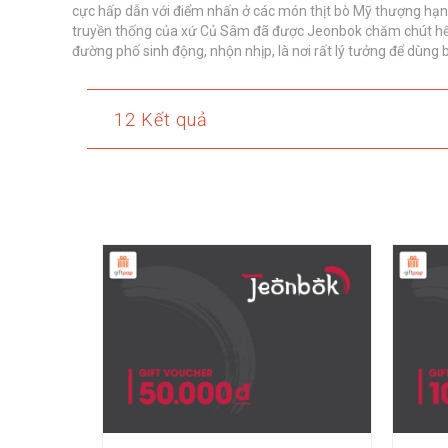
cực hấp dẫn với điểm nhấn ở các món thịt bò Mỹ thượng hạn
truyền thống của xứ Củ Sâm đã được Jeonbok chăm chút hết 
đường phố sinh động, nhộn nhịp, là nơi rất lý tưởng để dùng b
12 Kết quả