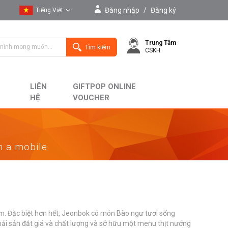
Đăng nhập
/
Đăng ký
Tiếng Việt
Tiếng Việt
Trung Tâm
English
Tìm kiếm
CSKH
LIÊN
GIFTPOP ONLINE
HỆ
VOUCHER
on a mobile
am. Đặc biệt hơn hết, Jeonbok có món Bào ngư tươi sống
i sản đắt giá và chất lượng và sở hữu một menu thịt nướng