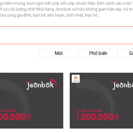
g mềm mọng, tươi ngon kết ướp sốt ướp chuẩn Hàn. Bên cạnh các món “
sức kỹ lưỡng nhé! Nhà hàng Jeonbok sở hữu không gian hiện đại, trẻ tr
ữa cùng gia đình, bạn bè, liên hoan, sinh nhật, hẹn hò…
Mới
Phổ biến
G