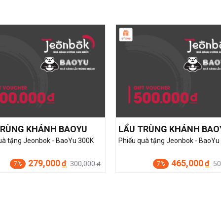
TRÙNG KHÁNH BAOYU
LẨU TRÙNG KHÁNH BAO
uà tặng Jeonbok - BaoYu 300K
Phiếu quà tặng Jeonbok - BaoYu
279,000
465,000
đ
đ
300,000
50
7%
7%
đ