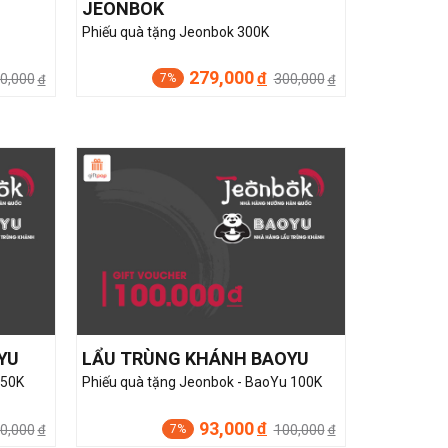
JEONBOK
Phiếu quà tặng Jeonbok 300K
279,000
đ
0,000
300,000
7%
đ
đ
YU
LẨU TRÙNG KHÁNH BAOYU
 50K
Phiếu quà tặng Jeonbok - BaoYu 100K
93,000
đ
0,000
100,000
7%
đ
đ