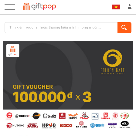
ĐĂNG NHẬP
ĐĂNG KÝ