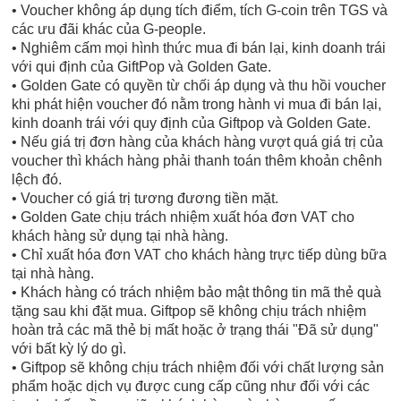
• Voucher không áp dụng tích điểm, tích G-coin trên TGS và
các ưu đãi khác của G-people.
• Nghiêm cấm mọi hình thức mua đi bán lại, kinh doanh trái
với qui định của GiftPop và Golden Gate.
• Golden Gate có quyền từ chối áp dụng và thu hồi voucher
khi phát hiện voucher đó nằm trong hành vi mua đi bán lại,
kinh doanh trái với quy định của Giftpop và Golden Gate.
• Nếu giá trị đơn hàng của khách hàng vượt quá giá trị của
voucher thì khách hàng phải thanh toán thêm khoản chênh
lệch đó.
• Voucher có giá trị tương đương tiền mặt.
• Golden Gate chịu trách nhiệm xuất hóa đơn VAT cho
khách hàng sử dụng tại nhà hàng.
• Chỉ xuất hóa đơn VAT cho khách hàng trực tiếp dùng bữa
tại nhà hàng.
• Khách hàng có trách nhiệm bảo mật thông tin mã thẻ quà
tặng sau khi đặt mua. Giftpop sẽ không chịu trách nhiệm
hoàn trả các mã thẻ bị mất hoặc ở trạng thái "Đã sử dụng"
với bất kỳ lý do gì.
• Giftpop sẽ không chịu trách nhiệm đối với chất lượng sản
phẩm hoặc dịch vụ được cung cấp cũng như đối với các