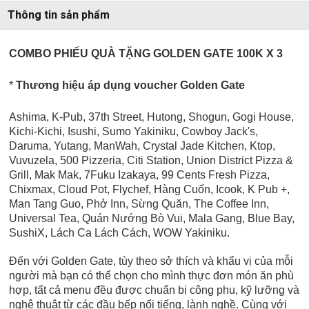
Thông tin sản phẩm
COMBO PHIẾU QUÀ TẶNG GOLDEN GATE 100K X 3
*
Thương hiệu áp dụng voucher Golden Gate
Ashima, K-Pub, 37th Street, Hutong, Shogun, Gogi House,
Kichi-Kichi, Isushi, Sumo Yakiniku, Cowboy Jack's,
Daruma, Yutang, ManWah, Crystal Jade Kitchen, Ktop,
Vuvuzela, 500 Pizzeria, Citi Station, Union District Pizza &
Grill, Mak Mak, 7Fuku Izakaya, 99 Cents Fresh Pizza,
Chixmax, Cloud Pot, Flychef, Hàng Cuốn, Icook, K Pub +,
Man Tang Guo, Phở Inn, Sừng Quăn, The Coffee Inn,
Universal Tea,
Quán Nướng Bò Vui, Mala Gang, Blue Bay,
SushiX, Lách Ca Lách Cách, WOW Yakiniku.
Đến với Golden Gate, tùy theo sở thích và khẩu vị của mỗi
người mà bạn có thể chọn cho mình thực đơn món ăn phù
hợp, tất cả menu đều được chuẩn bị công phu, kỹ lưỡng và
nghệ thuật từ các đầu bếp nổi tiếng, lành nghề. Cùng với