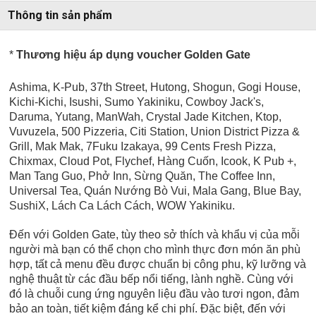
Thông tin sản phẩm
*
Thương hiệu áp dụng voucher Golden Gate
Ashima, K-Pub, 37th Street, Hutong, Shogun, Gogi House,
Kichi-Kichi, Isushi, Sumo Yakiniku, Cowboy Jack's,
Daruma, Yutang, ManWah, Crystal Jade Kitchen, Ktop,
Vuvuzela, 500 Pizzeria, Citi Station, Union District Pizza &
Grill, Mak Mak, 7Fuku Izakaya, 99 Cents Fresh Pizza,
Chixmax, Cloud Pot, Flychef, Hàng Cuốn, Icook, K Pub +,
Man Tang Guo, Phở Inn, Sừng Quăn, The Coffee Inn,
Universal Tea,
Quán Nướng Bò Vui, Mala Gang, Blue Bay,
SushiX, Lách Ca Lách Cách, WOW Yakiniku.
Đến với Golden Gate, tùy theo sở thích và khẩu vị của mỗi
người mà bạn có thể chọn cho mình thực đơn món ăn phù
hợp, tất cả menu đều được chuẩn bị công phu, kỹ lưỡng và
nghệ thuật từ các đầu bếp nổi tiếng, lành nghề. Cùng với
đó là chuỗi cung ứng nguyên liệu đầu vào tươi ngon, đảm
bảo an toàn, tiết kiệm đáng kể chi phí. Đặc biệt, đến với