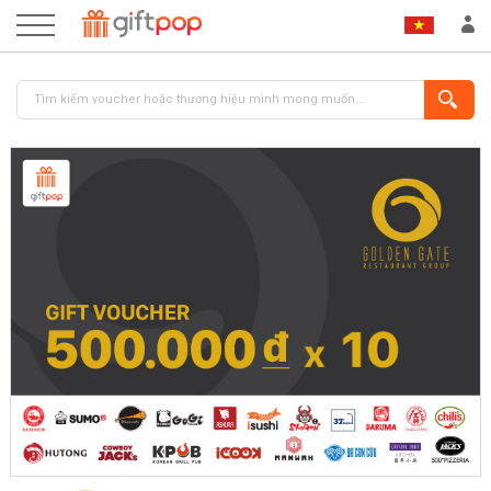
ĐĂNG NHẬP
ĐĂNG KÝ