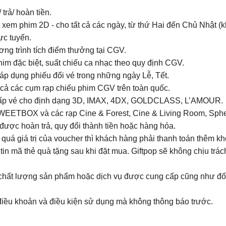
trả/ hoàn tiền.
 xem phim 2D - cho tất cả các ngày, từ thứ Hai đến Chủ Nhật (
ực tuyến.
ng trình tích điểm thưởng tại CGV.
im đặc biệt, suất chiếu ca nhạc theo quy định CGV.
 áp dụng phiếu đổi vé trong những ngày Lễ, Tết.
 cả các cụm rạp chiếu phim CGV trên toàn quốc.
g cấp vé cho định dạng 3D, IMAX, 4DX, GOLDCLASS, L’AMOUR.
SWEETBOX và các rạp Cine & Forest, Cine & Living Room, Sp
 được hoàn trả, quy đổi thành tiền hoặc hàng hóa.
 quá giá trị của voucher thì khách hàng phải thanh toán thêm k
in mã thẻ quà tặng sau khi đặt mua. Giftpop sẽ không chịu trá
i chất lượng sản phẩm hoặc dịch vụ được cung cấp cũng như đố
điều khoản và điều kiện sử dụng mà không thông báo trước.