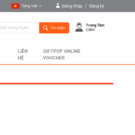
Đăng nhập
/
Đăng ký
Tiếng Việt
Tiếng Việt
Trung Tâm
English
Tìm kiếm
CSKH
LIÊN
GIFTPOP ONLINE
HỆ
VOUCHER