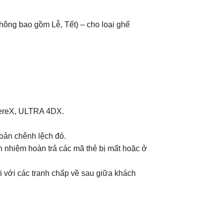
không bao gồm Lễ, Tết) – cho loại ghế
hereX, ULTRA 4DX.
hoản chênh lệch đó.
ch nhiệm hoàn trả các mã thẻ bị mất hoặc ở
i với các tranh chấp về sau giữa khách