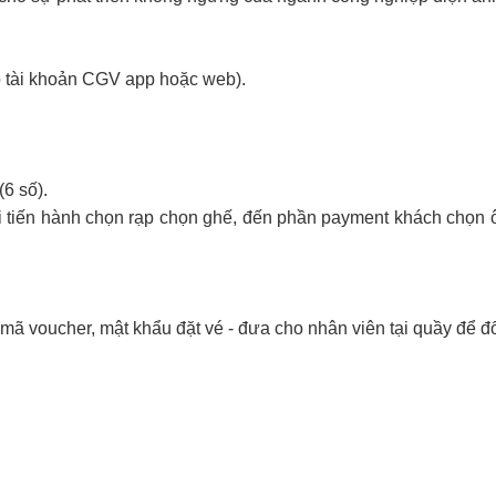
ó tài khoản CGV app hoặc web).
6 số).
hi tiến hành chọn rạp chọn ghế, đến phần payment khách chọ
 mã voucher, mật khẩu đặt vé - đưa cho nhân viên tại quầy để đổ