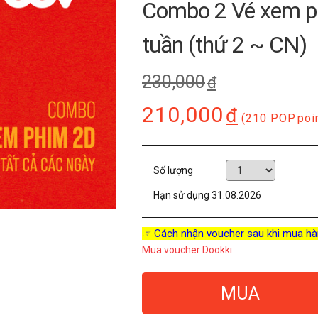
Combo 2 Vé xem p
tuần (thứ 2 ~ CN)
230,000
đ
210,000
đ
(210 POP
poi
Số lượng
Hạn sử dụng
31.08.2026
☞ Cách nhận voucher sau khi mua hà
Mua voucher Dookki
MUA