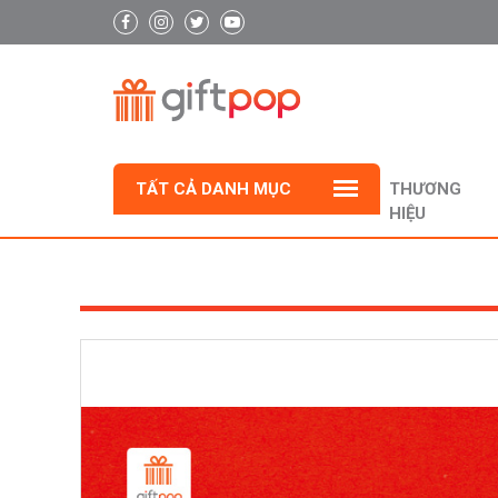
TẤT CẢ DANH MỤC
THƯƠNG
HIỆU