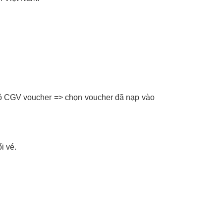
n ô CGV voucher => chọn voucher đã nạp vào
i vé.