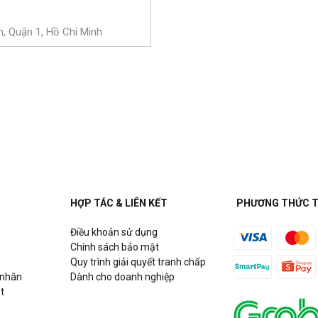
, Quận 1, Hồ Chí Minh
7, Quận Gò Vấp, Hồ Chí Minh
, Xã Trung An, Huyện Củ Chi, Hồ
HỢP TÁC & LIÊN KẾT
PHƯƠNG THỨC 
n 7, Hồ Chí Minh
Điều khoản sử dụng
Chính sách bảo mật
Quy trình giải quyết tranh chấp
ận Bình Thạnh, Hồ Chí Minh
 nhân
Dành cho doanh nghiệp
t