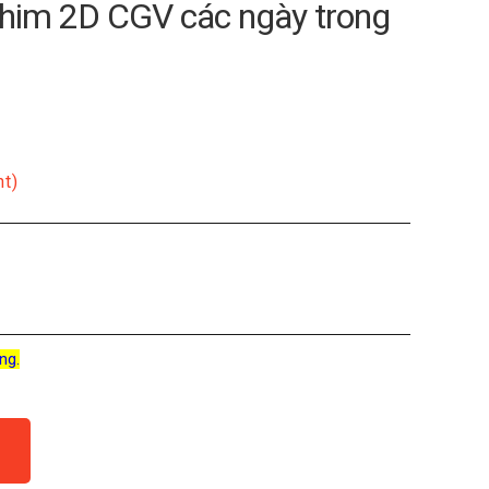
him 2D CGV các ngày trong
nt)
ng.