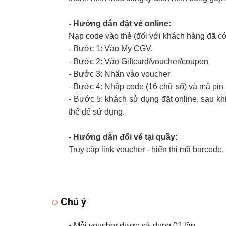
- Hướng dẫn đặt vé online:
Nạp code vào thẻ (đối với khách hàng đã c
- Bước 1: Vào My CGV.
- Bước 2: Vào Giftcard/voucher/coupon
- Bước 3: Nhấn vào voucher
- Bước 4: Nhập code (16 chữ số) và mã pin (
- Bước 5: khách sử dụng đặt online, sau k
thể để sử dụng.
- Hướng dẫn đổi vé tại quầy:
Truy cập link voucher - hiển thị mã barcode,
Chú ý
• Mỗi voucher được sử dụng 01 lần.