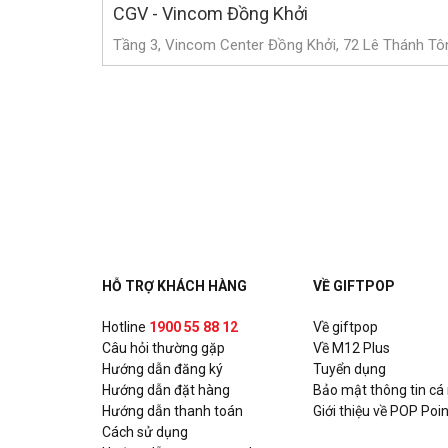
CGV - Vincom Đồng Khởi
Tầng 3, Vincom Center Đồng Khởi, 72 Lê Thánh Tôn
CGV - Vincom Gò Vấp
Tầng 5, Vincom Plaza Gò Vấp, 12 Phan Văn Trị, P. 
CGV - Satra Củ Chi
Tầng 3, Satra Củ Chi, 1239 Tỉnh Lộ 8, Ấp Thạnh An
Chí Minh
CGV - Crescent Mall
HỖ TRỢ KHÁCH HÀNG
VỀ GIFTPOP
Tầng 5, Crescent Mall, Đại lộ Nguyễn Văn Linh, Quậ
Hotline
1900 55 88 12
Về giftpop
CGV - Pearl Plaza
Câu hỏi thường gặp
Về M12 Plus
Hướng dẫn đăng ký
Tuyển dụng
Tầng 5, Pearl Plaza, 561A Điện Biên Phủ, P. 25, Qu
Hướng dẫn đặt hàng
Bảo mật thông tin cá
Hướng dẫn thanh toán
Giới thiệu về POP Poin
CGV - CT Plaza
Cách sử dụng