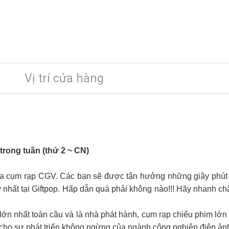
Vị trí cửa hàng
rong tuần (thứ 2 ~ CN)
 của cụm rạp CGV. Các bạn sẽ được tận hưởng những giây phút
 nhất tại Giftpop. Hấp dẫn quá phải không nào!!! Hãy nhanh ch
ớn nhất toàn cầu và là nhà phát hành, cụm rạp chiếu phim lớn 
 cho sự phát triển không ngừng của ngành công nghiệp điện ản