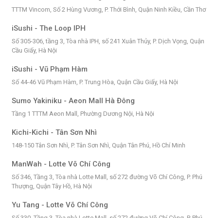
TTTM Vincom, Số 2 Hùng Vương, P. Thới Bình, Quận Ninh Kiều, Cần Thơ
iSushi - The Loop IPH
Số 305-306, tầng 3, Tòa nhà IPH, số 241 Xuân Thủy, P. Dịch Vọng, Quận
Cầu Giấy, Hà Nội
iSushi - Vũ Phạm Hàm
Số 44-46 Vũ Phạm Hàm, P. Trung Hòa, Quận Cầu Giấy, Hà Nội
Sumo Yakiniku - Aeon Mall Hà Đông
Tầng 1 TTTM Aeon Mall, Phường Dương Nội, Hà Nội
Kichi-Kichi - Tân Sơn Nhì
148-150 Tân Sơn Nhì, P. Tân Sơn Nhì, Quận Tân Phú, Hồ Chí Minh
ManWah - Lotte Võ Chí Công
Số 346, Tầng 3, Tòa nhà Lotte Mall, số 272 đường Võ Chí Công, P. Phú
Thượng, Quận Tây Hồ, Hà Nội
Yu Tang - Lotte Võ Chí Công
Số 330, Tầng 3, Tòa nhà Lotte Mall, số 272 đường Võ Chí Công, P. Phú