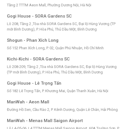
Tầng 2 TTTM Aeon Mall, Phường Dương Nội, Hà Nội
Gogi House - SORA Gardens SC
Lô 208, Tầng 2 ,Tòa nhà SORA Gardens SC, Đại lộ Hùng Vương (TP
mới Bình Dương), P. Hòa Phú, Thủ Dầu Một, Bình Dương
Shogun - Phan Xích Long
Số 152 Phan Xích Long, P. 02, Quận Phú Nhuận, Hồ Chí Minh
Kichi-Kichi - SORA Gardens SC
Lô 208-209, Tầng 2 ,Tòa nhà SORA Gardens SC, Đại lộ Hùng Vương
(TP mới Bình Dương), P. Hòa Phú, Thủ Dầu Một, Bình Dương
Gogi House - Lê Trọng Tấn
Số 182 Lê Trọng Tấn, P. Khương Mai, Quận Thanh Xuân, Hà Nội
ManWah - Aeon Mall
Đường Hồ Sen, Cầu Rào 2, P. Kênh Dương, Quận Lê Chân, Hải Phòng
ManWah - Menas Mall Saigon Airport
Lô L4-05-06, L4 TTTM Menas Mall Saigon Airport, 60A Trường Sơn, P.