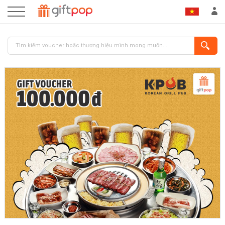
ĐĂNG NHẬP
ĐĂNG KÝ