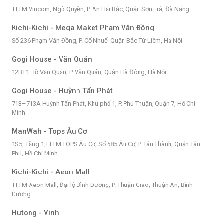
TTTM Vincom, Ngô Quyền, P. An Hải Bắc, Quận Sơn Trà, Đà Nẵng
Kichi-Kichi - Mega Maket Phạm Văn Đồng
Số 236 Phạm Văn Đồng, P. Cổ Nhuế, Quận Bắc Từ Liêm, Hà Nội
Gogi House - Văn Quán
12BT1 Hồ Văn Quán, P. Văn Quán, Quận Hà Đông, Hà Nội
Gogi House - Huỳnh Tấn Phát
713–713A Huỳnh Tấn Phát, Khu phố 1, P. Phú Thuận, Quận 7, Hồ Chí
Minh
ManWah - Tops Âu Cơ
1S5, Tầng 1,TTTM TOPS Âu Cơ, Số 685 Âu Cơ, P. Tân Thành, Quận Tân
Phú, Hồ Chí Minh
Kichi-Kichi - Aeon Mall
TTTM Aeon Mall, Đại lộ Bình Dương, P. Thuận Giao, Thuận An, Bình
Dương
Hutong - Vinh