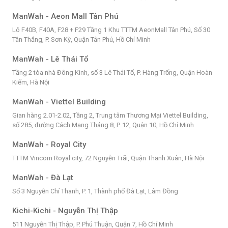
ManWah - Aeon Mall Tân Phú
Lô F40B, F40A, F28 + F29 Tầng 1 Khu TTTM AeonMall Tân Phú, Số 30
Tân Thắng, P. Sơn Kỳ, Quận Tân Phú, Hồ Chí Minh
ManWah - Lê Thái Tổ
Tầng 2 tòa nhà Đông Kinh, số 3 Lê Thái Tổ, P. Hàng Trống, Quận Hoàn
Kiếm, Hà Nội
ManWah - Viettel Building
Gian hàng 2.01-2.02, Tầng 2, Trung tâm Thương Mại Viettel Building,
số 285, đường Cách Mạng Tháng 8, P. 12, Quận 10, Hồ Chí Minh
ManWah - Royal City
TTTM Vincom Royal city, 72 Nguyễn Trãi, Quận Thanh Xuân, Hà Nội
ManWah - Đà Lạt
Số 3 Nguyễn Chí Thanh, P. 1, Thành phố Đà Lạt, Lâm Đồng
Kichi-Kichi - Nguyễn Thị Thập
511 Nguyễn Thị Thập, P. Phú Thuận, Quận 7, Hồ Chí Minh