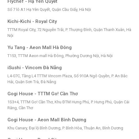
Flychef - Hạ Yên Quyết
Số 7 lô A1 Hạ Yên Quyết, Quận Cầu Giấy, Hà Nội
Kichi-Kichi - Royal City
TTTM Royal City, 72 Nguyễn Trãi, P. Thượng Đình, Quận Thanh Xuân, Hà
Nội
Yu Tang - Aeon Mall Hà Đông
T153, TTTM Aeon mall Hà Đông, Phường Dương Nội, Hà Nội
iSushi - Vincom Đà Nẵng
L4-07C, Tầng L4 TTTM Vincom Plaza, Số 910A Ngô Quyền, P. An Bắc
Hải, Quận Sơn Trà, Đà Nẵng
Gogi House - TTTM Go! Cần Thơ
1S3+4, TTTM Go! Cần Thơ, Khu ĐTM Hưng Phú, P. Hưng Phú, Quận Cái
Răng, Cần Thơ
Gogi House - Aeon Mall Bình Dương
Khu Canary, Đại lộ Bình Dương, P. Bình Hòa, Thuận An, Bình Dương