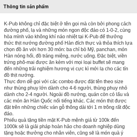
Thông tin sản phẩm
K-Pub không chỉ đặc biệt ở tên gọi mà còn bởi phong cách
đường phố, lạ và những món ngon độc đáo có 1-0-2, cùng
hòa mình vào không khí náo nhiệt tại K-Pub để thưởng
thức thịt nướng đường phố Hàn đích thực và thỏa thích lựa
chọn đồ ăn với hơn 30 món: ba chỉ bò Mỹ, panchan, món
Hàn nóng hổi, đồ tráng miệng, nước uống. Đặc biệt, viền
trứng phô-mai được ăn kèm với mọi loại buffet sẽ mang
đến những trải nghiệm hương vị cực kì mới lạ cho các tín
đồ thịt nướng.
Thực đơn dễ gọi với các combo được đặt tên theo size
như thùng phuy lớn dành cho 4-6 người, thùng phuy nhỏ
dành cho 2-4 người. Ngoài đồ nướng, quán còn có lẩu và
các món ăn Hàn Quốc nổi tiếng khác. Các món thịt được
đặt trên những chiếc ván gỗ thông dài tới 1 m trông rất độc
đáo.
Phiếu quà tặng tiền mặt K-Pub mệnh giá từ 100k đến
1000k sẽ là giải pháp hoàn hảo cho doanh nghiệp dùng
tặng hoặc thưởng cho nhân viên, cũng sẽ là món quà ý