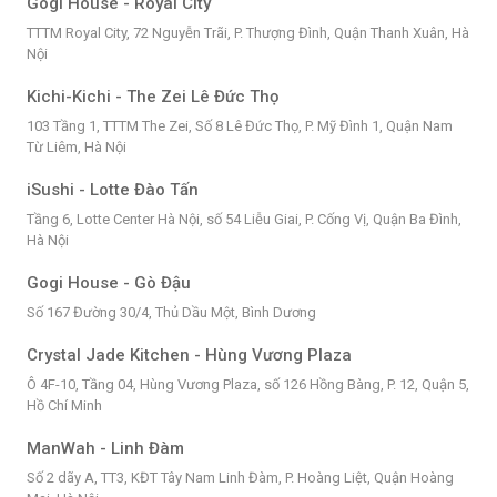
Gogi House - Royal City
TTTM Royal City, 72 Nguyễn Trãi, P. Thượng Đình, Quận Thanh Xuân, Hà
Nội
Kichi-Kichi - The Zei Lê Đức Thọ
103 Tầng 1, TTTM The Zei, Số 8 Lê Đức Thọ, P. Mỹ Đình 1, Quận Nam
Từ Liêm, Hà Nội
iSushi - Lotte Đào Tấn
Tầng 6, Lotte Center Hà Nội, số 54 Liễu Giai, P. Cống Vị, Quận Ba Đình,
Hà Nội
Gogi House - Gò Đậu
Số 167 Đường 30/4, Thủ Dầu Một, Bình Dương
Crystal Jade Kitchen - Hùng Vương Plaza
Ô 4F-10, Tầng 04, Hùng Vương Plaza, số 126 Hồng Bàng, P. 12, Quận 5,
Hồ Chí Minh
ManWah - Linh Đàm
Số 2 dãy A, TT3, KĐT Tây Nam Linh Đàm, P. Hoàng Liệt, Quận Hoàng