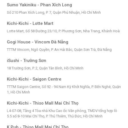
Sumo Yakiniku - Phan Xích Long
Số 210 Phan Xích Long, P. 7, Quận Phú Nhuận, Hồ Chí Minh
Kichi-Kichi - Lotte Mart
Lotte Mart, Số 58 Đường 23/10, P. Phương Sơn, Nha Trang, Khánh Hoà
Gogi House - Vincom Đà Nẵng
TTTM Vincom, Ngô Quyền, P. An Hải Bắc, Quận Sơn Trà, Đà Nẵng
iSushi - Trường Sơn
18 Trường Sơn, P. 2, Quận Tân Bình, Hồ Chí Minh
Kichi-Kichi - Saigon Centre
TTTM Saigon Centre, Số 92 - 94 Nam Kỳ Khởi Nghĩa, P. Bến Nghé, Quận
1, Hồ Chí Minh
Kichi-Kichi - Thiso Mall Mai Chí Thọ
L4-07-08, Tầng 4 Tòa nhà Khu Cao ốc Văn phòng, TMDV tổng hợp lô
5.5 số 8-10 Mai Chí Thọ, P. Thủ Thiêm, Thủ Đức, Hồ Chí Minh
K Pub - Thiso Mall Mai Chí Thọ