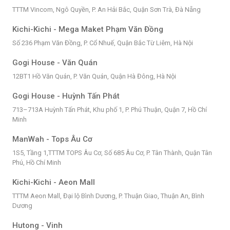
TTTM Vincom, Ngô Quyền, P. An Hải Bắc, Quận Sơn Trà, Đà Nẵng
Kichi-Kichi - Mega Maket Phạm Văn Đồng
Số 236 Phạm Văn Đồng, P. Cổ Nhuế, Quận Bắc Từ Liêm, Hà Nội
Gogi House - Văn Quán
12BT1 Hồ Văn Quán, P. Văn Quán, Quận Hà Đông, Hà Nội
Gogi House - Huỳnh Tấn Phát
713–713A Huỳnh Tấn Phát, Khu phố 1, P. Phú Thuận, Quận 7, Hồ Chí
Minh
ManWah - Tops Âu Cơ
1S5, Tầng 1,TTTM TOPS Âu Cơ, Số 685 Âu Cơ, P. Tân Thành, Quận Tân
Phú, Hồ Chí Minh
Kichi-Kichi - Aeon Mall
TTTM Aeon Mall, Đại lộ Bình Dương, P. Thuận Giao, Thuận An, Bình
Dương
Hutong - Vinh