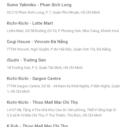
Sumo Yakiniku - Phan Xích Long
Số 210 Phan Xích Long, P. 7, Quận Phú Nhuận, Hồ Chí Minh
Kichi-Kichi - Lotte Mart
Lotte Mart, Số 58 Đường 23/10, P. Phương Sơn, Nha Trang, Khánh Hoà
Gogi House - Vincom Đà Nẵng
TTTM Vincom, Ngô Quyền, P. An Hải Bắc, Quận Sơn Trà, Đà Nẵng
iSushi - Trường Sơn
18 Trường Sơn, P. 2, Quận Tân Bình, Hồ Chí Minh
Kichi-Kichi - Saigon Centre
TTTM Saigon Centre, Số 92 - 94 Nam Kỳ Khởi Nghĩa, P. Bến Nghé, Quận
1, Hồ Chí Minh
Kichi-Kichi - Thiso Mall Mai Chí Thọ
L4-07-08, Tầng 4 Tòa nhà Khu Cao ốc Văn phòng, TMDV tổng hợp lô
5.5 số 8-10 Mai Chí Thọ, P. Thủ Thiêm, Thủ Đức, Hồ Chí Minh
K Pub - Thiso Mall Mai Chí Thọ