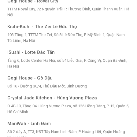
Gogi House - Royal City
TTTM Royal City, 72 Nguyễn Trãi, P. Thượng Đình, Quận Thanh Xuân, Hà
Nội
Kichi-Kichi - The Zei Lê Đức Thọ
103 Tầng 1, TTTM The Zei, Số 8 Lê Đức Thọ, P. Mỹ Đình 1, Quận Nam
Từ Liêm, Hà Nội
iSushi - Lotte Đào Tấn
Tầng 6, Lotte Center Hà Nội, số 54 Liễu Giai, P. Cống Vị, Quận Ba Đình,
Hà Nội
Gogi House - Gò Đậu
Số 167 Đường 30/4, Thủ Dầu Một, Bình Dương
Crystal Jade Kitchen - Hùng Vương Plaza
Ô 4F-10, Tầng 04, Hùng Vương Plaza, số 126 Hồng Bàng, P. 12, Quận 5,
Hồ Chí Minh
ManWah - Linh Đàm
Số 2 dãy A, TT3, KĐT Tây Nam Linh Đàm, P. Hoàng Liệt, Quận Hoàng