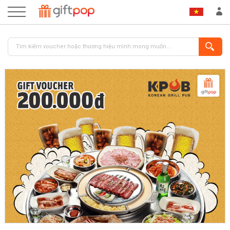
ĐĂNG NHẬP
ĐĂNG KÝ