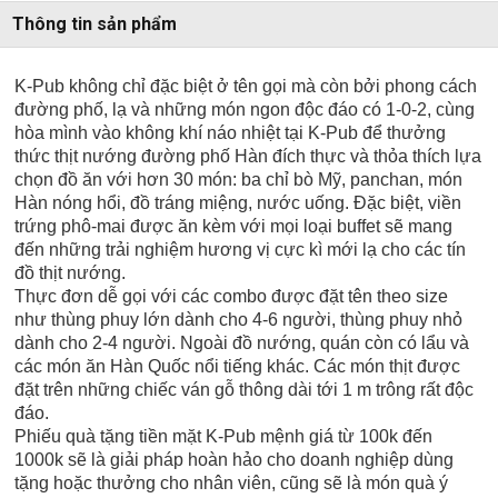
Thông tin sản phẩm
K-Pub không chỉ đặc biệt ở tên gọi mà còn bởi phong cách
đường phố, lạ và những món ngon độc đáo có 1-0-2, cùng
hòa mình vào không khí náo nhiệt tại K-Pub để thưởng
thức thịt nướng đường phố Hàn đích thực và thỏa thích lựa
chọn đồ ăn với hơn 30 món: ba chỉ bò Mỹ, panchan, món
Hàn nóng hổi, đồ tráng miệng, nước uống. Đặc biệt, viền
trứng phô-mai được ăn kèm với mọi loại buffet sẽ mang
đến những trải nghiệm hương vị cực kì mới lạ cho các tín
đồ thịt nướng.
Thực đơn dễ gọi với các combo được đặt tên theo size
như thùng phuy lớn dành cho 4-6 người, thùng phuy nhỏ
dành cho 2-4 người. Ngoài đồ nướng, quán còn có lẩu và
các món ăn Hàn Quốc nổi tiếng khác. Các món thịt được
đặt trên những chiếc ván gỗ thông dài tới 1 m trông rất độc
đáo.
Phiếu quà tặng tiền mặt K-Pub mệnh giá từ 100k đến
1000k sẽ là giải pháp hoàn hảo cho doanh nghiệp dùng
tặng hoặc thưởng cho nhân viên, cũng sẽ là món quà ý