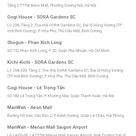
Tầng 2 TTTM Aeon Mall, Phường Dương Nội, Hà Nội
Gogi House - SORA Gardens SC
Lô 208, Tầng 2 ,Tòa nhà SORA Gardens SC, Đại lộ Hùng Vương (TP
mới Bình Dương), P. Hòa Phú, Thủ Dầu Một, Bình Dương
Shogun - Phan Xích Long
Số 152 Phan Xích Long, P. 02, Quận Phú Nhuận, Hồ Chí Minh
Kichi-Kichi - SORA Gardens SC
Lô 208-209, Tầng 2 ,Tòa nhà SORA Gardens SC, Đại lộ Hùng Vương
(TP mới Bình Dương), P. Hòa Phú, Thủ Dầu Một, Bình Dương
Gogi House - Lê Trọng Tấn
Số 182 Lê Trọng Tấn, P. Khương Mai, Quận Thanh Xuân, Hà Nội
ManWah - Aeon Mall
Đường Hồ Sen, Cầu Rào 2, P. Kênh Dương, Quận Lê Chân, Hải Phòng
ManWah - Menas Mall Saigon Airport
Lô L4-05-06, L4 TTTM Menas Mall Saigon Airport, 60A Trường Sơn, P.