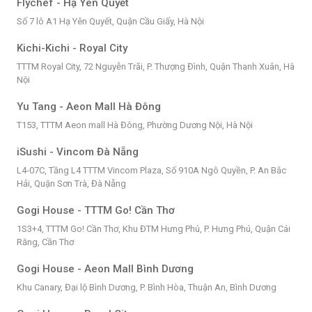
Flychef - Hạ Yên Quyết
Số 7 lô A1 Hạ Yên Quyết, Quận Cầu Giấy, Hà Nội
Kichi-Kichi - Royal City
TTTM Royal City, 72 Nguyễn Trãi, P. Thượng Đình, Quận Thanh Xuân, Hà
Nội
Yu Tang - Aeon Mall Hà Đông
T153, TTTM Aeon mall Hà Đông, Phường Dương Nội, Hà Nội
iSushi - Vincom Đà Nẵng
L4-07C, Tầng L4 TTTM Vincom Plaza, Số 910A Ngô Quyền, P. An Bắc
Hải, Quận Sơn Trà, Đà Nẵng
Gogi House - TTTM Go! Cần Thơ
1S3+4, TTTM Go! Cần Thơ, Khu ĐTM Hưng Phú, P. Hưng Phú, Quận Cái
Răng, Cần Thơ
Gogi House - Aeon Mall Bình Dương
Khu Canary, Đại lộ Bình Dương, P. Bình Hòa, Thuận An, Bình Dương