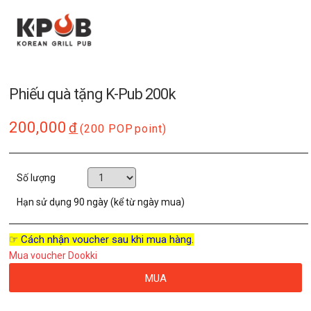
Phiếu quà tặng K-Pub 200k
200,000
đ
(200 POP
point)
Số lượng
Hạn sử dụng
90 ngày (kể từ ngày mua)
☞ Cách nhận voucher sau khi mua hàng.
Mua voucher Dookki
MUA