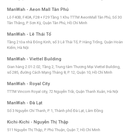
ManWah - Aeon Mall Tân Phú
Lô F40B, F40A, F28 + F29 Tầng 1 Khu TTTM AeonMall Tân Phú, Số 30
Tân Thắng, P. Sơn Kỳ, Quận Tân Phú, Hồ Chí Minh
ManWah - Lê Thái Tổ
Tầng 2 tòa nhà Đông Kinh, số 3 Lê Thái Tổ, P. Hàng Trống, Quận Hoàn
Kiếm, Hà Nội
ManWah - Viettel Building
Gian hàng 2.01-2.02, Tầng 2, Trung tâm Thương Mại Viettel Building,
số 285, đường Cách Mạng Tháng 8, P. 12, Quận 10, Hồ Chí Minh
ManWah - Royal City
TTTM Vincom Royal city, 72 Nguyễn Trãi, Quận Thanh Xuân, Hà Nội
ManWah - Đà Lạt
Số 3 Nguyễn Chí Thanh, P. 1, Thành phố Đà Lạt, Lâm Đồng
Kichi-Kichi - Nguyễn Thị Thập
511 Nguyễn Thị Thập, P. Phú Thuận, Quận 7, Hồ Chí Minh