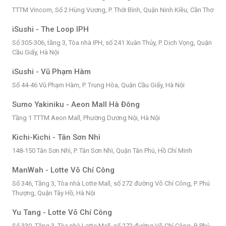
TTTM Vincom, Số 2 Hùng Vương, P. Thới Bình, Quận Ninh Kiều, Cần Thơ
iSushi - The Loop IPH
Số 305-306, tầng 3, Tòa nhà IPH, số 241 Xuân Thủy, P. Dịch Vọng, Quận
Cầu Giấy, Hà Nội
iSushi - Vũ Phạm Hàm
Số 44-46 Vũ Phạm Hàm, P. Trung Hòa, Quận Cầu Giấy, Hà Nội
Sumo Yakiniku - Aeon Mall Hà Đông
Tầng 1 TTTM Aeon Mall, Phường Dương Nội, Hà Nội
Kichi-Kichi - Tân Sơn Nhì
148-150 Tân Sơn Nhì, P. Tân Sơn Nhì, Quận Tân Phú, Hồ Chí Minh
ManWah - Lotte Võ Chí Công
Số 346, Tầng 3, Tòa nhà Lotte Mall, số 272 đường Võ Chí Công, P. Phú
Thượng, Quận Tây Hồ, Hà Nội
Yu Tang - Lotte Võ Chí Công
Số 330, Tầng 3, Tòa nhà Lotte Mall, số 272 đường Võ Chí Công, P. Phú