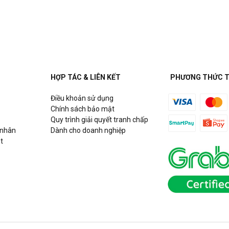
uận Cầu Giấy, Hà Nội
HỢP TÁC & LIÊN KẾT
PHƯƠNG THỨC 
Điều khoản sử dụng
h
Chính sách bảo mật
Quy trình giải quyết tranh chấp
 nhân
Dành cho doanh nghiệp
t
Hồ Chí Minh
g Võ Chí Công, P. Phú Thượng,