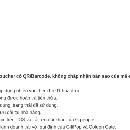
Voucher có QR/Barcode, không chấp nhận bản sao của mã e
 áp dụng nhiều voucher cho 01 hóa đơn.
hông được hoàn trả tiền thừa.
ụng, trạng thái đã sử dụng.
ưu đãi tại nhà hàng.
coin trên TGS và các ưu đãi khác của G-people.
kinh doanh trái với qui định của GiftPop và Golden Gate.