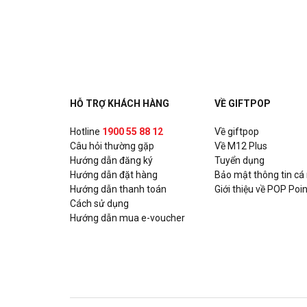
Ashima - Huỳnh Thúc Kháng
Số 17 Huỳnh Thúc Kháng, Quận Đống Đa, Hà Nội
Ashima - Hoàng Đạo Thúy
Tòa nhà UDIC N04 Hoàng Đạo Thúy, P. Trung Hòa, Q
HỖ TRỢ KHÁCH HÀNG
VỀ GIFTPOP
Ashima - Xuân Thủy
Hotline
1900 55 88 12
Về giftpop
Câu hỏi thường gặp
Số 93 Xuân Thủy, P. Thảo Điền, Quận 2, Hồ Chí Min
Về M12 Plus
Hướng dẫn đăng ký
Tuyển dụng
Hướng dẫn đặt hàng
Bảo mật thông tin cá
Ashima - Nguyễn Trãi
Hướng dẫn thanh toán
Giới thiệu về POP Poin
Số 331A Nguyễn Trãi, P. Nguyễn Cư Trinh, Quận 1, 
Cách sử dụng
Hướng dẫn mua e-voucher
Chixmax - Lotte Võ Chí Công
Số 323-7, Tầng 3, Tòa nhà Lotte Mall, số 272 đườn
Quận Tây Hồ, Hà Nội
Gogi House - KNG Mall Phú Mỹ Vũng Tàu