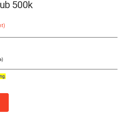
Pub 500k
nt)
a)
ng.