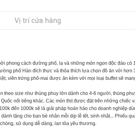
Vị trí cửa hàng
 bởi phong cách đường phố, lạ và những món ngon độc đáo có 1
 đường phố Hàn đích thực và thỏa thích lựa chọn đồ ăn với hơn
iệt, viền trứng phô-mai được ăn kèm với mọi loại buffet sẽ ma
n theo size như thùng phuy lớn dành cho 4-6 người, thùng phu
uốc nổi tiếng khác. Các món thịt được đặt trên những chiếc ván
 100k đến 1000k sẽ là giải pháp hoàn hảo cho doanh nghiệp dù
 dành tặng cho bạn bè nhân mỗi dịp lễ tết, sinh nhật... Phiếu q
chóng, sử dụng dễ dàng, lan tỏa yêu thương.