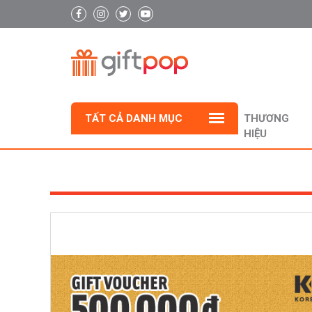
TẤT CẢ DANH MỤC
THƯƠNG
HIỆU