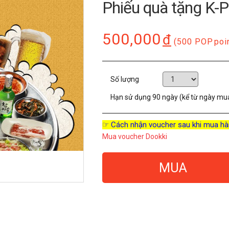
Phiếu quà tặng K-
500,000
đ
(500 POP
poi
Số lượng
Hạn sử dụng
90 ngày (kể từ ngày mu
☞ Cách nhận voucher sau khi mua hà
Mua voucher Dookki
MUA