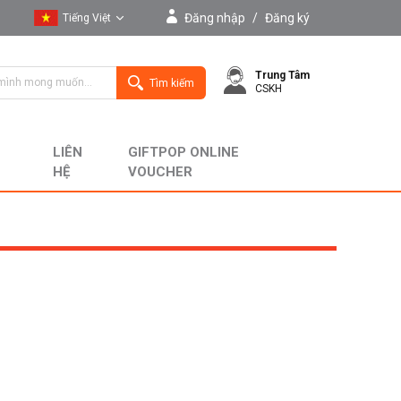
Đăng nhập
/
Đăng ký
Tiếng Việt
Tiếng Việt
Trung Tâm
English
Tìm kiếm
CSKH
LIÊN
GIFTPOP ONLINE
HỆ
VOUCHER