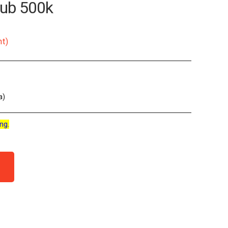
Pub 500k
nt)
a)
ng.