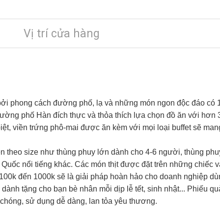
Vị trí cửa hàng
 bởi phong cách đường phố, lạ và những món ngon độc đáo có 1
 đường phố Hàn đích thực và thỏa thích lựa chọn đồ ăn với hơn
iệt, viền trứng phô-mai được ăn kèm với mọi loại buffet sẽ ma
n theo size như thùng phuy lớn dành cho 4-6 người, thùng phu
uốc nổi tiếng khác. Các món thịt được đặt trên những chiếc ván
 100k đến 1000k sẽ là giải pháp hoàn hảo cho doanh nghiệp dù
 dành tặng cho bạn bè nhân mỗi dịp lễ tết, sinh nhật... Phiếu q
chóng, sử dụng dễ dàng, lan tỏa yêu thương.