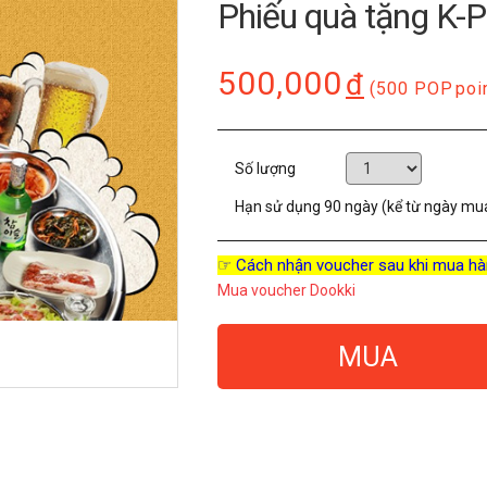
Phiếu quà tặng K-
500,000
đ
(500 POP
poi
Số lượng
Hạn sử dụng
90 ngày (kể từ ngày mu
☞ Cách nhận voucher sau khi mua hà
Mua voucher Dookki
MUA