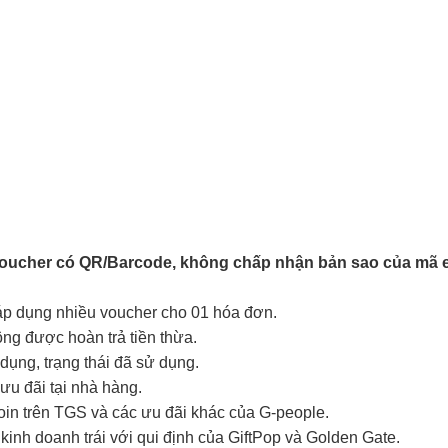
Voucher có QR/Barcode, không chấp nhận bản sao của mã e
 áp dụng nhiều voucher cho 01 hóa đơn.
hông được hoàn trả tiền thừa.
ụng, trạng thái đã sử dụng.
ưu đãi tại nhà hàng.
coin trên TGS và các ưu đãi khác của G-people.
kinh doanh trái với qui định của GiftPop và Golden Gate.