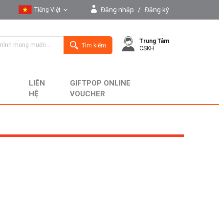
Đăng nhập
/
Đăng ký
Tiếng Việt
Tiếng Việt
Trung Tâm
English
Tìm kiếm
CSKH
LIÊN
GIFTPOP ONLINE
HỆ
VOUCHER