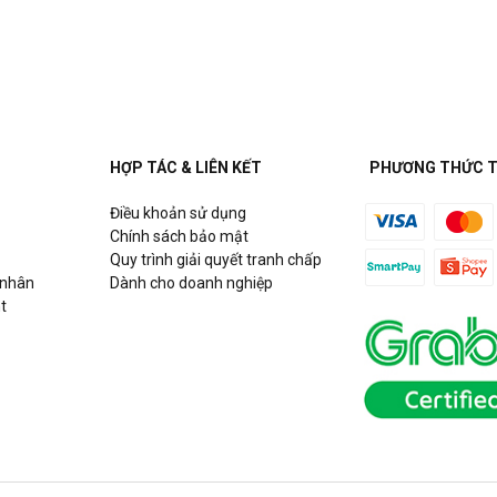
uận Cầu Giấy, Hà Nội
HỢP TÁC & LIÊN KẾT
PHƯƠNG THỨC 
Điều khoản sử dụng
h
Chính sách bảo mật
Quy trình giải quyết tranh chấp
 nhân
Dành cho doanh nghiệp
t
Hồ Chí Minh
g Võ Chí Công, P. Phú Thượng,