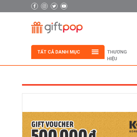
TẤT CẢ DANH MỤC
THƯƠNG
HIỆU