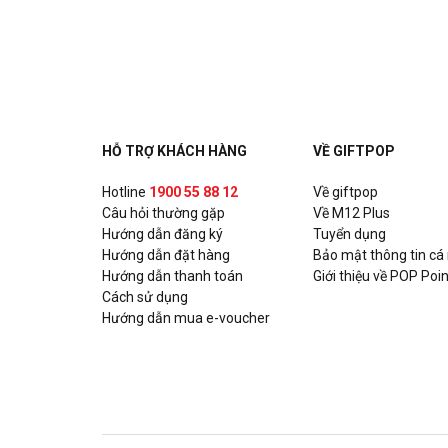
Ashima - Huỳnh Thúc Kháng
Số 17 Huỳnh Thúc Kháng, Quận Đống Đa, Hà Nội
Ashima - Hoàng Đạo Thúy
Tòa nhà UDIC N04 Hoàng Đạo Thúy, P. Trung Hòa, Q
HỖ TRỢ KHÁCH HÀNG
VỀ GIFTPOP
Ashima - Xuân Thủy
Hotline
1900 55 88 12
Về giftpop
Câu hỏi thường gặp
Số 93 Xuân Thủy, P. Thảo Điền, Quận 2, Hồ Chí Min
Về M12 Plus
Hướng dẫn đăng ký
Tuyển dụng
Hướng dẫn đặt hàng
Bảo mật thông tin cá
Ashima - Nguyễn Trãi
Hướng dẫn thanh toán
Giới thiệu về POP Poin
Số 331A Nguyễn Trãi, P. Nguyễn Cư Trinh, Quận 1, 
Cách sử dụng
Hướng dẫn mua e-voucher
Chixmax - Lotte Võ Chí Công
Số 323-7, Tầng 3, Tòa nhà Lotte Mall, số 272 đườn
Quận Tây Hồ, Hà Nội
Gogi House - KNG Mall Phú Mỹ Vũng Tàu