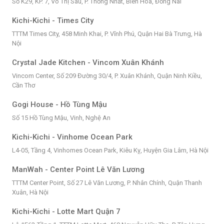
Số K29, KP. 7, Võ Thị Sáu, P. Thống Nhất, Biên Hòa, Đồng Nai
Kichi-Kichi - Times City
TTTM Times City, 458 Minh Khai, P. Vĩnh Phú, Quận Hai Bà Trưng, Hà
Nội
Crystal Jade Kitchen - Vincom Xuân Khánh
Vincom Center, Số 209 Đường 30/4, P. Xuân Khánh, Quận Ninh Kiều,
Cần Thơ
Gogi House - Hồ Tùng Mậu
Số 15 Hồ Tùng Mậu, Vinh, Nghệ An
Kichi-Kichi - Vinhome Ocean Park
L4-05, Tầng 4, Vinhomes Ocean Park, Kiêu Kỵ, Huyện Gia Lâm, Hà Nội
ManWah - Center Point Lê Văn Lương
TTTM Center Point, Số 27 Lê Văn Lương, P. Nhân Chính, Quận Thanh
Xuân, Hà Nội
Kichi-Kichi - Lotte Mart Quận 7