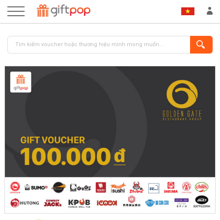
ĐĂNG NHẬP
ĐĂNG KÝ