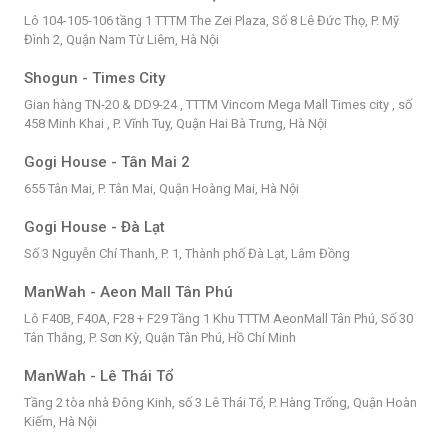
Lô 104-105-106 tầng 1 TTTM The Zei Plaza, Số 8 Lê Đức Thọ, P. Mỹ
Đình 2, Quận Nam Từ Liêm, Hà Nội
Shogun - Times City
Gian hàng TN-20 & DD9-24 , TTTM Vincom Mega Mall Times city , số
458 Minh Khai , P. Vĩnh Tuy, Quận Hai Bà Trưng, Hà Nội
Gogi House - Tân Mai 2
655 Tân Mai, P. Tân Mai, Quận Hoàng Mai, Hà Nội
Gogi House - Đà Lạt
Số 3 Nguyễn Chí Thanh, P. 1, Thành phố Đà Lạt, Lâm Đồng
ManWah - Aeon Mall Tân Phú
Lô F40B, F40A, F28 + F29 Tầng 1 Khu TTTM AeonMall Tân Phú, Số 30
Tân Thắng, P. Sơn Kỳ, Quận Tân Phú, Hồ Chí Minh
ManWah - Lê Thái Tổ
Tầng 2 tòa nhà Đông Kinh, số 3 Lê Thái Tổ, P. Hàng Trống, Quận Hoàn
Kiếm, Hà Nội