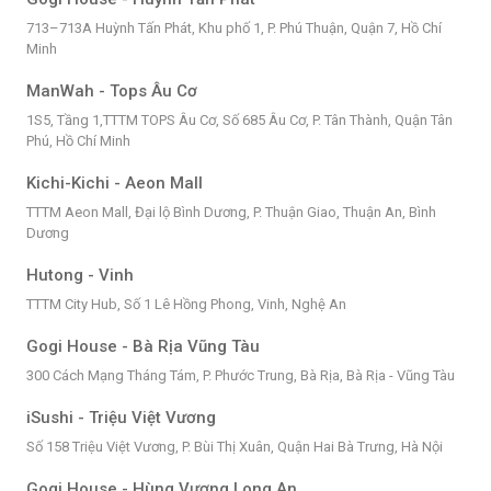
713–713A Huỳnh Tấn Phát, Khu phố 1, P. Phú Thuận, Quận 7, Hồ Chí
Minh
ManWah - Tops Âu Cơ
1S5, Tầng 1,TTTM TOPS Âu Cơ, Số 685 Âu Cơ, P. Tân Thành, Quận Tân
Phú, Hồ Chí Minh
Kichi-Kichi - Aeon Mall
TTTM Aeon Mall, Đại lộ Bình Dương, P. Thuận Giao, Thuận An, Bình
Dương
Hutong - Vinh
TTTM City Hub, Số 1 Lê Hồng Phong, Vinh, Nghệ An
Gogi House - Bà Rịa Vũng Tàu
300 Cách Mạng Tháng Tám, P. Phước Trung, Bà Rịa, Bà Rịa - Vũng Tàu
iSushi - Triệu Việt Vương
Số 158 Triệu Việt Vương, P. Bùi Thị Xuân, Quận Hai Bà Trưng, Hà Nội
Gogi House - Hùng Vương Long An