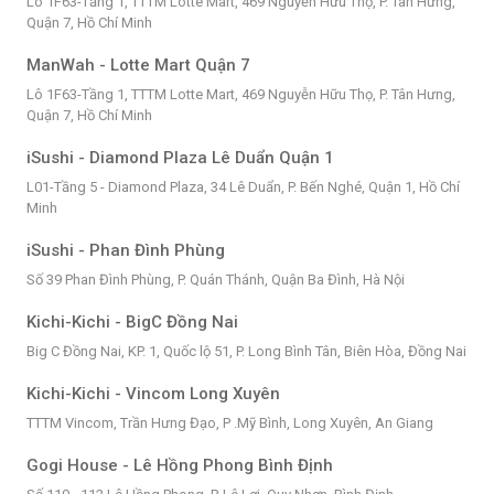
Lô 1F63-Tầng 1, TTTM Lotte Mart, 469 Nguyễn Hữu Thọ, P. Tân Hưng,
Quận 7, Hồ Chí Minh
ManWah - Lotte Mart Quận 7
Lô 1F63-Tầng 1, TTTM Lotte Mart, 469 Nguyễn Hữu Thọ, P. Tân Hưng,
Quận 7, Hồ Chí Minh
iSushi - Diamond Plaza Lê Duẩn Quận 1
L01-Tầng 5 - Diamond Plaza, 34 Lê Duẩn, P. Bến Nghé, Quận 1, Hồ Chí
Minh
iSushi - Phan Đình Phùng
Số 39 Phan Đình Phùng, P. Quán Thánh, Quận Ba Đình, Hà Nội
Kichi-Kichi - BigC Đồng Nai
Big C Đồng Nai, KP. 1, Quốc lộ 51, P. Long Bình Tân, Biên Hòa, Đồng Nai
Kichi-Kichi - Vincom Long Xuyên
TTTM Vincom, Trần Hưng Đạo, P .Mỹ Bình, Long Xuyên, An Giang
Gogi House - Lê Hồng Phong Bình Định