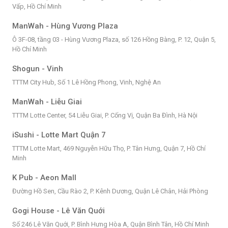
Vấp, Hồ Chí Minh
ManWah - Hùng Vương Plaza
Ô 3F-08, tầng 03 - Hùng Vương Plaza, số 126 Hồng Bàng, P. 12, Quận 5,
Hồ Chí Minh
Shogun - Vinh
TTTM City Hub, Số 1 Lê Hồng Phong, Vinh, Nghệ An
ManWah - Liễu Giai
TTTM Lotte Center, 54 Liễu Giai, P. Cống Vị, Quận Ba Đình, Hà Nội
iSushi - Lotte Mart Quận 7
TTTM Lotte Mart, 469 Nguyễn Hữu Thọ, P. Tân Hưng, Quận 7, Hồ Chí
Minh
K Pub - Aeon Mall
Đường Hồ Sen, Cầu Rào 2, P. Kênh Dương, Quận Lê Chân, Hải Phòng
Gogi House - Lê Văn Quới
Số 246 Lê Văn Quới, P. Bình Hưng Hòa A, Quận Bình Tân, Hồ Chí Minh