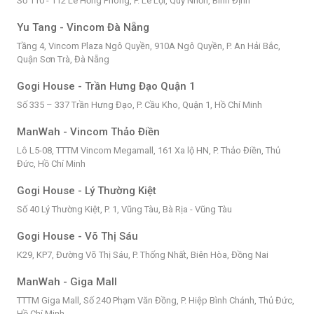
Số 110 - 112 Lê Hồng Phong, P. Lê Lợi, Quy Nhơn, Bình Định
Yu Tang - Vincom Đà Nẵng
Tầng 4, Vincom Plaza Ngô Quyền, 910A Ngô Quyền, P. An Hải Bắc,
Quận Sơn Trà, Đà Nẵng
Gogi House - Trần Hưng Đạo Quận 1
Số 335 – 337 Trần Hưng Đạo, P. Cầu Kho, Quận 1, Hồ Chí Minh
ManWah - Vincom Thảo Điền
Lô L5-08, TTTM Vincom Megamall, 161 Xa lộ HN, P. Thảo Điền, Thủ
Đức, Hồ Chí Minh
Gogi House - Lý Thường Kiệt
Số 40 Lý Thường Kiệt, P. 1, Vũng Tàu, Bà Rịa - Vũng Tàu
Gogi House - Võ Thị Sáu
K29, KP7, Đường Võ Thị Sáu, P. Thống Nhất, Biên Hòa, Đồng Nai
ManWah - Giga Mall
TTTM Giga Mall, Số 240 Phạm Văn Đồng, P. Hiệp Bình Chánh, Thủ Đức,
Hồ Chí Minh