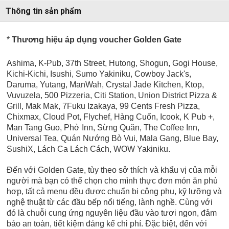
Thông tin sản phẩm
*
Thương hiệu áp dụng voucher Golden Gate
Ashima, K-Pub, 37th Street, Hutong, Shogun, Gogi House,
Kichi-Kichi, Isushi, Sumo Yakiniku, Cowboy Jack's,
Daruma, Yutang, ManWah, Crystal Jade Kitchen, Ktop,
Vuvuzela, 500 Pizzeria, Citi Station, Union District Pizza &
Grill, Mak Mak, 7Fuku Izakaya, 99 Cents Fresh Pizza,
Chixmax, Cloud Pot, Flychef, Hàng Cuốn, Icook, K Pub +,
Man Tang Guo, Phở Inn, Sừng Quăn, The Coffee Inn,
Universal Tea,
Quán Nướng Bò Vui, Mala Gang, Blue Bay,
SushiX, Lách Ca Lách Cách, WOW Yakiniku.
Đến với Golden Gate, tùy theo sở thích và khẩu vị của mỗi
người mà bạn có thể chọn cho mình thực đơn món ăn phù
hợp, tất cả menu đều được chuẩn bị công phu, kỹ lưỡng và
nghệ thuật từ các đầu bếp nổi tiếng, lành nghề. Cùng với
đó là chuỗi cung ứng nguyên liệu đầu vào tươi ngon, đảm
bảo an toàn, tiết kiệm đáng kể chi phí. Đặc biệt, đến với