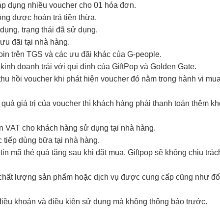
 áp dụng nhiều voucher cho 01 hóa đơn.
hông được hoàn trả tiền thừa.
ụng, trạng thái đã sử dụng.
ưu đãi tại nhà hàng.
coin trên TGS và các ưu đãi khác của G-people.
kinh doanh trái với qui định của GiftPop và Golden Gate.
hu hồi voucher khi phát hiện voucher đó nằm trong hành vi mua đ
 quá giá trị của voucher thì khách hàng phải thanh toán thêm k
ơn VAT cho khách hàng sử dụng tại nhà hàng.
 tiếp dùng bữa tại nhà hàng.
in mã thẻ quà tặng sau khi đặt mua. Giftpop sẽ không chịu trá
i chất lượng sản phẩm hoặc dịch vụ được cung cấp cũng như đố
điều khoản và điều kiện sử dụng mà không thông báo trước.