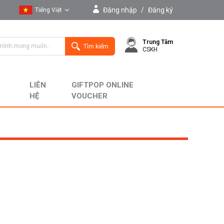
Đăng nhập
/
Đăng ký
Tiếng Việt
Tiếng Việt
Trung Tâm
English
Tìm kiếm
CSKH
LIÊN
GIFTPOP ONLINE
HỆ
VOUCHER