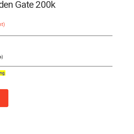
lden Gate 200k
nt)
a)
ng.