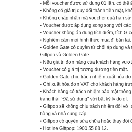
• Mỗi voucher được sử dụng 01 lần, có thể
• Không có giá trị quy đổi thành tiền mặt, k
• Không chấp nhận mã voucher quá hạn sử d
• Voucher được áp dụng song song với các 
• Voucher không áp dụng tích điểm, tích G-
• Nghiêm cấm mọi hình thức mua đi bán lại, 
• Golden Gate có quyền từ chối áp dụng và t
Giftpop và Golden Gate.
• Nếu giá trị đơn hàng của khách hàng vượt
• Voucher có giá trị tương đương tiền mặt.
• Golden Gate chịu trách nhiệm xuất hóa đ
• Chỉ xuất hóa đơn VAT cho khách hàng trực
• Khách hàng có trách nhiệm bảo mật thông t
trạng thái "Đã sử dụng" với bất kỳ lý do gì.
• Giftpop sẽ không chịu trách nhiệm đối vớ
hàng và nhà cung cấp.
• Giftpop có quyền sửa chữa hoặc thay đổi 
• Hotline Giftpop: 1900 55 88 12.