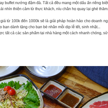
hay buffet nướng đậm đà. Tất cả đều mang một dấu ấn riêng biệt
ái nhìn thiện cảm từ thực khách, níu chân họ quay lại ghé thăm
giá từ 100k đến 1000k sẽ là giải pháp hoàn hảo cho doanh n
o bạn dành tặng cho bạn bè nhân mỗi dịp lễ tết, sinh nhật...
ợc tất cả các sản phẩm tại nhà hàng một cách nhanh chóng, sử