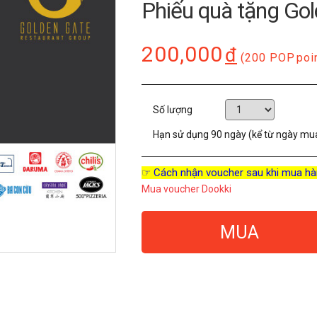
Phiếu quà tặng Go
200,000
đ
(200 POP
poi
Số lượng
Hạn sử dụng
90 ngày (kể từ ngày mu
☞ Cách nhận voucher sau khi mua hà
Mua voucher Dookki
MUA