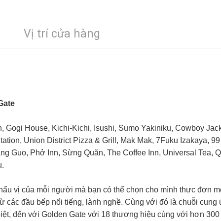
Vị trí cửa hàng
Gate
n, Gogi House, Kichi-Kichi, Isushi, Sumo Yakiniku, Cowboy Jac
Station, Union District Pizza & Grill, Mak Mak, 7Fuku Izakaya, 
ang Guo, Phở Inn, Sừng Quăn, The Coffee Inn, Universal Tea,
Q
u.
 khẩu vị của mỗi người mà bạn có thể chọn cho mình thực đơn 
từ các đầu bếp nổi tiếng, lành nghề. Cùng với đó là chuỗi cun
 biệt, đến với Golden Gate với 18 thương hiệu cùng với hơn 300