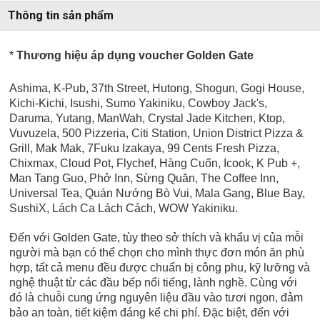
Thông tin sản phẩm
*
Thương hiệu áp dụng voucher Golden Gate
Ashima, K-Pub, 37th Street, Hutong, Shogun, Gogi House,
Kichi-Kichi, Isushi, Sumo Yakiniku, Cowboy Jack's,
Daruma, Yutang, ManWah, Crystal Jade Kitchen, Ktop,
Vuvuzela, 500 Pizzeria, Citi Station, Union District Pizza &
Grill, Mak Mak, 7Fuku Izakaya, 99 Cents Fresh Pizza,
Chixmax, Cloud Pot, Flychef, Hàng Cuốn, Icook, K Pub +,
Man Tang Guo, Phở Inn, Sừng Quăn, The Coffee Inn,
Universal Tea,
Quán Nướng Bò Vui, Mala Gang, Blue Bay,
SushiX, Lách Ca Lách Cách, WOW Yakiniku.
Đến với Golden Gate, tùy theo sở thích và khẩu vị của mỗi
người mà bạn có thể chọn cho mình thực đơn món ăn phù
hợp, tất cả menu đều được chuẩn bị công phu, kỹ lưỡng và
nghệ thuật từ các đầu bếp nổi tiếng, lành nghề. Cùng với
đó là chuỗi cung ứng nguyên liệu đầu vào tươi ngon, đảm
bảo an toàn, tiết kiệm đáng kể chi phí. Đặc biệt, đến với