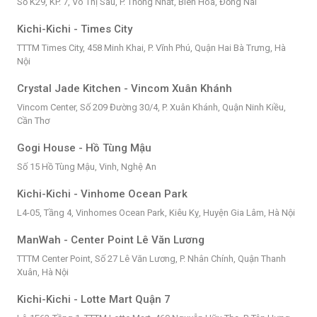
Số K29, KP. 7, Võ Thị Sáu, P. Thống Nhất, Biên Hòa, Đồng Nai
Kichi-Kichi - Times City
TTTM Times City, 458 Minh Khai, P. Vĩnh Phú, Quận Hai Bà Trưng, Hà
Nội
Crystal Jade Kitchen - Vincom Xuân Khánh
Vincom Center, Số 209 Đường 30/4, P. Xuân Khánh, Quận Ninh Kiều,
Cần Thơ
Gogi House - Hồ Tùng Mậu
Số 15 Hồ Tùng Mậu, Vinh, Nghệ An
Kichi-Kichi - Vinhome Ocean Park
L4-05, Tầng 4, Vinhomes Ocean Park, Kiêu Kỵ, Huyện Gia Lâm, Hà Nội
ManWah - Center Point Lê Văn Lương
TTTM Center Point, Số 27 Lê Văn Lương, P. Nhân Chính, Quận Thanh
Xuân, Hà Nội
Kichi-Kichi - Lotte Mart Quận 7