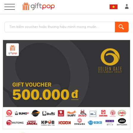
ĐĂNG NHẬP
ĐĂNG KÝ