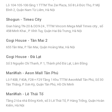
Lô 104-105-106 tầng 1 TTTM The Zei Plaza, Số 8 Lê Đức Thọ, P. Mỹ
Đình 2, Quận Nam Từ Liêm, Hà Nội
Shogun - Times City
Gian hàng TN-20 & DD9-24 , TTTM Vincom Mega Mall Times city , số
458 Minh Khai , P. Vĩnh Tuy, Quận Hai Bà Trưng, Hà Nội
Gogi House - Tân Mai 2
655 Tân Mai, P. Tân Mai, Quận Hoàng Mai, Hà Nội
Gogi House - Đà Lạt
Số 3 Nguyễn Chí Thanh, P. 1, Thành phố Đà Lạt, Lâm Đồng
ManWah - Aeon Mall Tân Phú
Lô F40B, F40A, F28 + F29 Tầng 1 Khu TTTM AeonMall Tân Phú, Số 30
Tân Thắng, P. Sơn Kỳ, Quận Tân Phú, Hồ Chí Minh
ManWah - Lê Thái Tổ
Tầng 2 tòa nhà Đông Kinh, số 3 Lê Thái Tổ, P. Hàng Trống, Quận Hoàn
Kiếm, Hà Nội