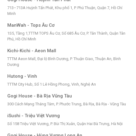
713–713A Huỳnh Tấn Phát, Khu phố 1, P. Phú Thuận, Quận 7, Hồ Chí
Minh
ManWah - Tops Âu Cơ
1S5, Tầng 1,TTTM TOPS Âu Cơ, Số 685 Âu Cơ, P. Tân Thành, Quận Tân
Phú, Hồ Chí Minh
Kichi-Kichi - Aeon Mall
TTTM Aeon Mall, Đại lộ Bình Dương, P. Thuận Giao, Thuận An, Bình
Dương
Hutong - Vinh
TTTM City Hub, Số 1 Lê Hồng Phong, Vinh, Nghệ An
Gogi House - Bà Rịa Vũng Tàu
300 Cách Mạng Tháng Tám, P. Phước Trung, Bà Rịa, Bà Rịa - Vũng Tàu
iSushi - Triệu Việt Vương
Số 158 Triệu Việt Vương, P. Bùi Thị Xuân, Quận Hai Bà Trưng, Hà Nội
Gogi House - Hùng Vương Long An