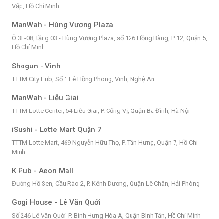
Vấp, Hồ Chí Minh
ManWah - Hùng Vương Plaza
Ô 3F-08, tầng 03 - Hùng Vương Plaza, số 126 Hồng Bàng, P. 12, Quận 5,
Hồ Chí Minh
Shogun - Vinh
TTTM City Hub, Số 1 Lê Hồng Phong, Vinh, Nghệ An
ManWah - Liễu Giai
TTTM Lotte Center, 54 Liễu Giai, P. Cống Vị, Quận Ba Đình, Hà Nội
iSushi - Lotte Mart Quận 7
TTTM Lotte Mart, 469 Nguyễn Hữu Thọ, P. Tân Hưng, Quận 7, Hồ Chí
Minh
K Pub - Aeon Mall
Đường Hồ Sen, Cầu Rào 2, P. Kênh Dương, Quận Lê Chân, Hải Phòng
Gogi House - Lê Văn Quới
Số 246 Lê Văn Quới, P. Bình Hưng Hòa A, Quận Bình Tân, Hồ Chí Minh