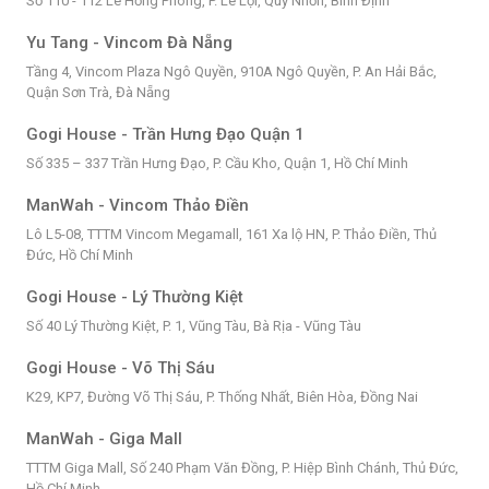
Số 110 - 112 Lê Hồng Phong, P. Lê Lợi, Quy Nhơn, Bình Định
Yu Tang - Vincom Đà Nẵng
Tầng 4, Vincom Plaza Ngô Quyền, 910A Ngô Quyền, P. An Hải Bắc,
Quận Sơn Trà, Đà Nẵng
Gogi House - Trần Hưng Đạo Quận 1
Số 335 – 337 Trần Hưng Đạo, P. Cầu Kho, Quận 1, Hồ Chí Minh
ManWah - Vincom Thảo Điền
Lô L5-08, TTTM Vincom Megamall, 161 Xa lộ HN, P. Thảo Điền, Thủ
Đức, Hồ Chí Minh
Gogi House - Lý Thường Kiệt
Số 40 Lý Thường Kiệt, P. 1, Vũng Tàu, Bà Rịa - Vũng Tàu
Gogi House - Võ Thị Sáu
K29, KP7, Đường Võ Thị Sáu, P. Thống Nhất, Biên Hòa, Đồng Nai
ManWah - Giga Mall
TTTM Giga Mall, Số 240 Phạm Văn Đồng, P. Hiệp Bình Chánh, Thủ Đức,
Hồ Chí Minh