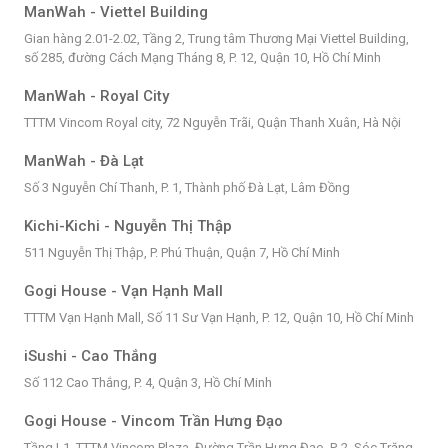
ManWah - Viettel Building
Gian hàng 2.01-2.02, Tầng 2, Trung tâm Thương Mại Viettel Building,
số 285, đường Cách Mạng Tháng 8, P. 12, Quận 10, Hồ Chí Minh
ManWah - Royal City
TTTM Vincom Royal city, 72 Nguyễn Trãi, Quận Thanh Xuân, Hà Nội
ManWah - Đà Lạt
Số 3 Nguyễn Chí Thanh, P. 1, Thành phố Đà Lạt, Lâm Đồng
Kichi-Kichi - Nguyễn Thị Thập
511 Nguyễn Thị Thập, P. Phú Thuận, Quận 7, Hồ Chí Minh
Gogi House - Vạn Hạnh Mall
TTTM Vạn Hạnh Mall, Số 11 Sư Vạn Hạnh, P. 12, Quận 10, Hồ Chí Minh
iSushi - Cao Thắng
Số 112 Cao Thắng, P. 4, Quận 3, Hồ Chí Minh
Gogi House - Vincom Trần Hưng Đạo
Tầng L1, TTTM Vincom Plaza, Đường Trần Hưng Đạo, P. 2, Sóc Trăng,