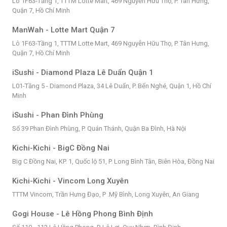
Lô 1F63-Tầng 1, TTTM Lotte Mart, 469 Nguyễn Hữu Thọ, P. Tân Hưng,
Quận 7, Hồ Chí Minh
ManWah - Lotte Mart Quận 7
Lô 1F63-Tầng 1, TTTM Lotte Mart, 469 Nguyễn Hữu Thọ, P. Tân Hưng,
Quận 7, Hồ Chí Minh
iSushi - Diamond Plaza Lê Duẩn Quận 1
L01-Tầng 5 - Diamond Plaza, 34 Lê Duẩn, P. Bến Nghé, Quận 1, Hồ Chí
Minh
iSushi - Phan Đình Phùng
Số 39 Phan Đình Phùng, P. Quán Thánh, Quận Ba Đình, Hà Nội
Kichi-Kichi - BigC Đồng Nai
Big C Đồng Nai, KP. 1, Quốc lộ 51, P. Long Bình Tân, Biên Hòa, Đồng Nai
Kichi-Kichi - Vincom Long Xuyên
TTTM Vincom, Trần Hưng Đạo, P .Mỹ Bình, Long Xuyên, An Giang
Gogi House - Lê Hồng Phong Bình Định