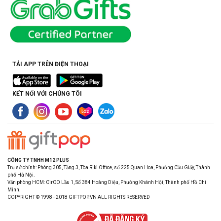
TẢI APP TRÊN ĐIỆN THOẠI
KẾT NỐI VỚI CHÚNG TÔI
CÔNG TY TNHH M12 PLUS
Trụ sở chính: Phòng 305, Tầng 3, Tòa Riki Office, số 225 Quan Hoa, Phường Cầu Giấy, Thành
phố Hà Nội.
Văn phòng HCM: CirCO Lầu 1, Số 384 Hoàng Diệu, Phường Khánh Hội, Thành phố Hồ Chí
Minh.
COPYRIGHT © 1998 - 2018 GIFTPOP.VN ALL RIGHTS RESERVED