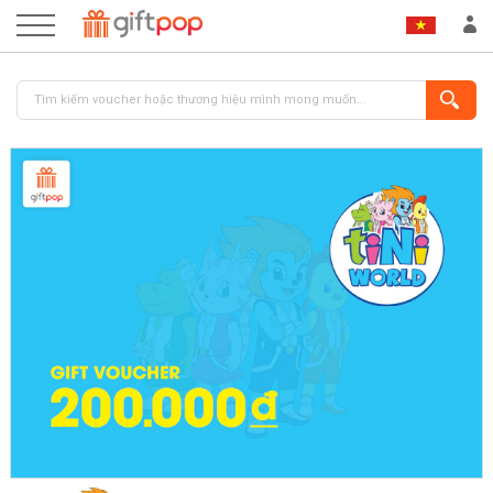
ĐĂNG NHẬP
ĐĂNG KÝ