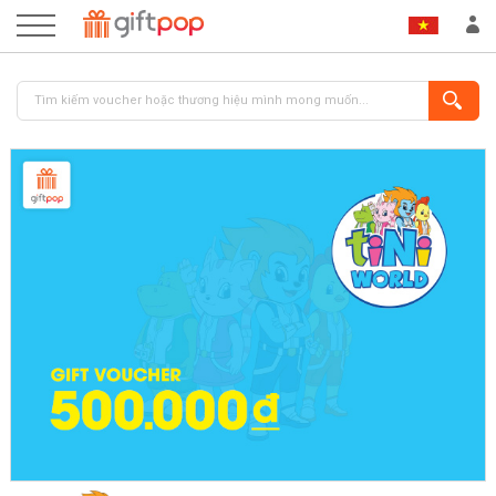
ĐĂNG NHẬP
ĐĂNG KÝ