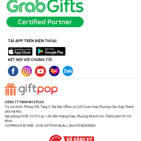
TẢI APP TRÊN ĐIỆN THOẠI
KẾT NỐI VỚI CHÚNG TÔI
CÔNG TY TNHH M12 PLUS
Trụ sở chính: Phòng 305, Tầng 3, Tòa Riki Office, số 225 Quan Hoa, Phường Cầu Giấy, Thành
phố Hà Nội.
Văn phòng HCM: CirCO Lầu 1, Số 384 Hoàng Diệu, Phường Khánh Hội, Thành phố Hồ Chí
Minh.
COPYRIGHT © 1998 - 2018 GIFTPOP.VN ALL RIGHTS RESERVED