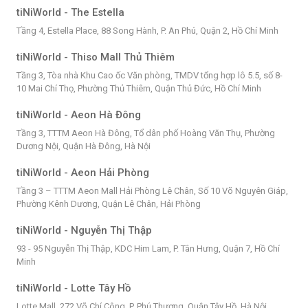
tiNiWorld - The Estella
Tầng 4, Estella Place, 88 Song Hành, P. An Phú, Quận 2, Hồ Chí Minh
tiNiWorld - Thiso Mall Thủ Thiêm
Tầng 3, Tòa nhà Khu Cao ốc Văn phòng, TMDV tổng hợp lô 5.5, số 8-
10 Mai Chí Thọ, Phường Thủ Thiêm, Quận Thủ Đức, Hồ Chí Minh
tiNiWorld - Aeon Hà Đông
Tầng 3, TTTM Aeon Hà Đông, Tổ dân phố Hoàng Văn Thụ, Phường
Dương Nội, Quận Hà Đông, Hà Nội
tiNiWorld - Aeon Hải Phòng
Tầng 3 – TTTM Aeon Mall Hải Phòng Lê Chân, Số 10 Võ Nguyên Giáp,
Phường Kênh Dương, Quận Lê Chân, Hải Phòng
tiNiWorld - Nguyễn Thị Thập
93 - 95 Nguyễn Thị Thập, KDC Him Lam, P. Tân Hưng, Quận 7, Hồ Chí
Minh
tiNiWorld - Lotte Tây Hồ
Lotte Mall, 272 Võ Chí Công, P. Phú Thượng, Quận Tây Hồ, Hà Nội