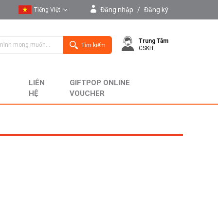
Đăng nhập
/
Đăng ký
Tiếng Việt
Tiếng Việt
Trung Tâm
English
Tìm kiếm
CSKH
LIÊN
GIFTPOP ONLINE
HỆ
VOUCHER