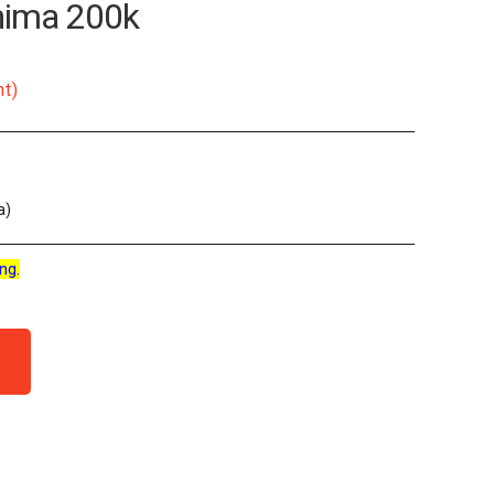
hima 200k
nt)
a)
ng.