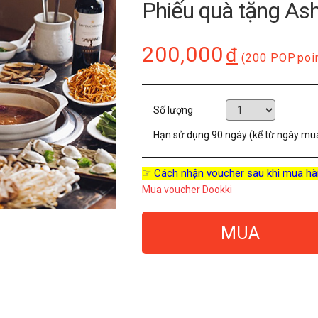
Phiếu quà tặng As
200,000
đ
(200 POP
poi
Số lượng
Hạn sử dụng
90 ngày (kể từ ngày mu
☞ Cách nhận voucher sau khi mua hà
Mua voucher Dookki
MUA