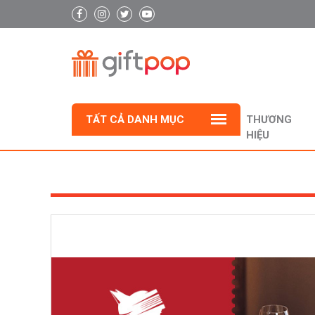
TẤT CẢ DANH MỤC
THƯƠNG
HIỆU