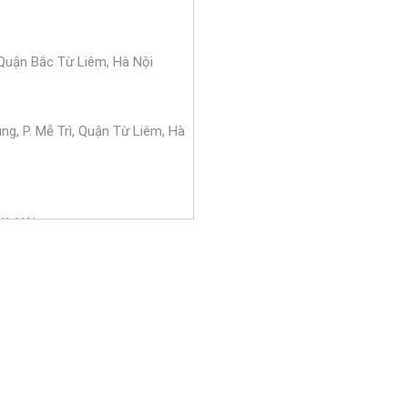
Quận Bắc Từ Liêm, Hà Nội
g, P. Mễ Trì, Quận Từ Liêm, Hà
Hà Nội
Quận Long Biên, Hà Nội
am Từ Liêm, Hà Nội