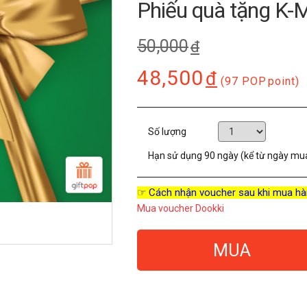
Phiếu quà tặng K-
50,000
đ
48,500
đ
(97 POP
point)
Số lượng
Hạn sử dụng
90 ngày (kể từ ngày mu
☞ Cách nhận voucher sau khi mua hà
Mua voucher Dookki
MUA