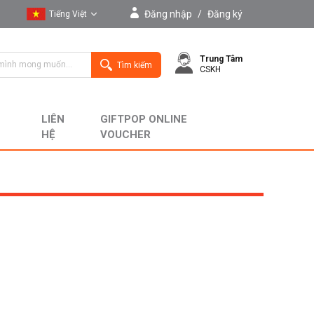
Đăng nhập
/
Đăng ký
Tiếng Việt
Tiếng Việt
Trung Tâm
English
Tìm kiếm
CSKH
LIÊN
GIFTPOP ONLINE
HỆ
VOUCHER