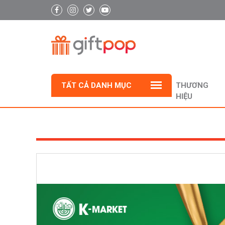
TẤT CẢ DANH MỤC
THƯƠNG
HIỆU