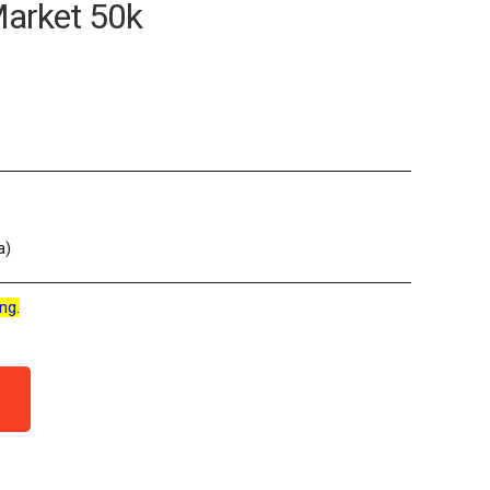
Market 50k
a)
ng.