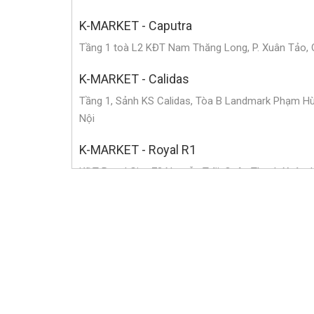
K-MARKET - Caputra
Tầng 1 toà L2 KĐT Nam Thăng Long, P. Xuân Tảo, 
K-MARKET - Calidas
Tầng 1, Sảnh KS Calidas, Tòa B Landmark Phạm Hùn
Nội
K-MARKET - Royal R1
KĐT Royal City, 72 Nguyễn Trãi, Quận Thanh Xuân, 
K-MARKET - Long Biên
Khu ALMAZ, KĐT Vinhomes Riverside, P. Phúc Lợi, 
K-MARKET - Golden Place
Hầm B1, Tòa nhà Golden Palace, P. Mễ Trì, Quận N
K-MARKET - Mỹ Đình