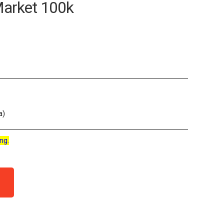
Market 100k
a)
ng.