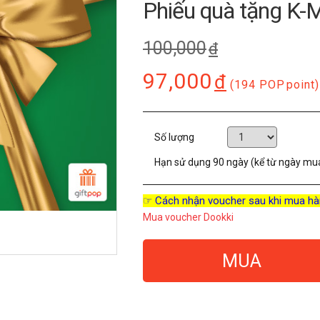
Phiếu quà tặng K-
100,000
đ
97,000
đ
(194 POP
point)
Số lượng
Hạn sử dụng
90 ngày (kể từ ngày mu
☞ Cách nhận voucher sau khi mua hà
Mua voucher Dookki
MUA