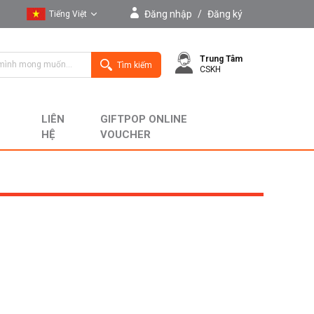
Đăng nhập
/
Đăng ký
Tiếng Việt
Tiếng Việt
Trung Tâm
English
Tìm kiếm
CSKH
LIÊN
GIFTPOP ONLINE
HỆ
VOUCHER