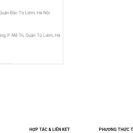
Quận Bắc Từ Liêm, Hà Nội
g, P. Mễ Trì, Quận Từ Liêm, Hà
Hà Nội
Quận Long Biên, Hà Nội
am Từ Liêm, Hà Nội
HỢP TÁC & LIÊN KẾT
PHƯƠNG THỨC 
Từ Liêm, Hà Nội