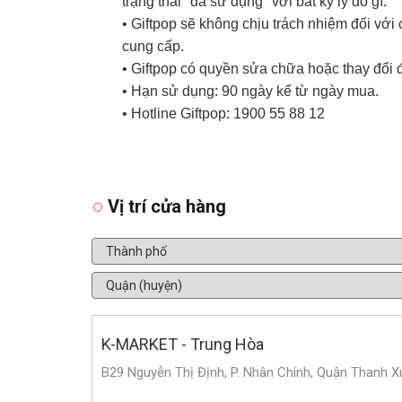
trạng thái "đã sử dụng" với bất kỳ lý do gì.
• Giftpop sẽ không chịu trách nhiệm đối v
cung cấp.
• Giftpop có quyền sửa chữa hoặc thay đổi 
• Hạn sử dụng: 90 ngày kể từ ngày mua.
• Hotline Giftpop: 1900 55 88 12
Vị trí cửa hàng
K-MARKET - Trung Hòa
B29 Nguyễn Thị Định, P. Nhân Chính, Quận Thanh X