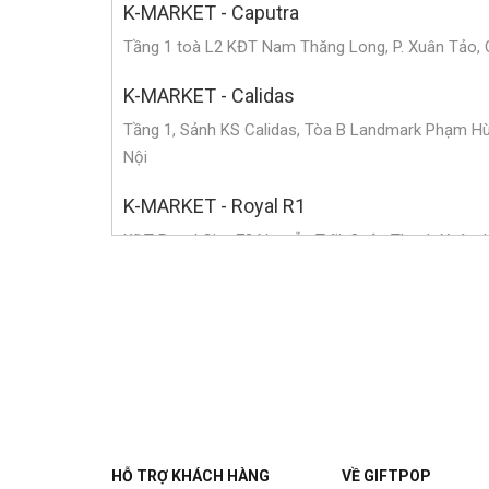
K-MARKET - Caputra
Tầng 1 toà L2 KĐT Nam Thăng Long, P. Xuân Tảo, 
K-MARKET - Calidas
Tầng 1, Sảnh KS Calidas, Tòa B Landmark Phạm Hùn
Nội
K-MARKET - Royal R1
KĐT Royal City, 72 Nguyễn Trãi, Quận Thanh Xuân, 
K-MARKET - Long Biên
Khu ALMAZ, KĐT Vinhomes Riverside, P. Phúc Lợi, 
K-MARKET - Golden Place
Hầm B1, Tòa nhà Golden Palace, P. Mễ Trì, Quận N
K-MARKET - Mỹ Đình
HỖ TRỢ KHÁCH HÀNG
VỀ GIFTPOP
Villa E04, tầng 1, khu The Manor, P. Mỹ Đình, Quận 