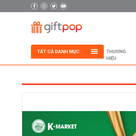
TẤT CẢ DANH MỤC
THƯƠNG
HIỆU