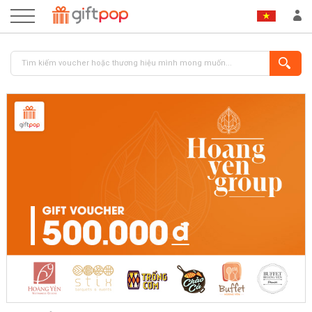
ĐĂNG NHẬP
ĐĂNG KÝ