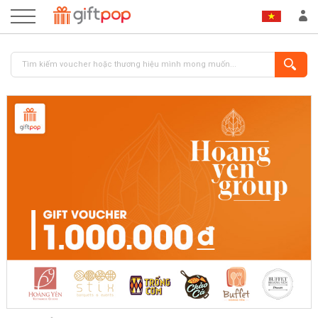
ĐĂNG NHẬP
ĐĂNG KÝ