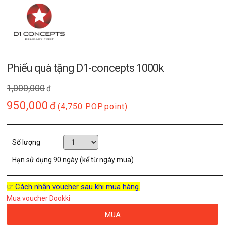
Phiếu quà tặng D1-concepts 1000k
1,000,000
đ
950,000
đ
(4,750 POP
point)
Số lượng
Hạn sử dụng
90 ngày (kể từ ngày mua)
☞ Cách nhận voucher sau khi mua hàng.
Mua voucher Dookki
MUA