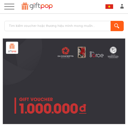
ĐĂNG NHẬP
ĐĂNG KÝ