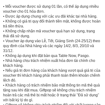
• Mỗi voucher được sử dụng 01 lần, có thể áp dụng nhiều
voucher cho 01 hóa đơn.
• Được áp dụng chung với các ưu đãi khác tại nhà hàng.
• Không có giá trị quy đổi thành tiền mặt, không được hoàn
trả tiền thừa.
• Không chấp nhận mã voucher quá hạn sử dụng, trạng
thái đã sử dụng.
• Voucher áp dụng vào Lễ, Tết, Giáng Sinh (24-25/12) theo
quy định của Nhà hàng và các ngày 14/2, 8/3, 20/10 và
31/12.
• Không áp dụng khi đặt bàn qua Table Now, Pasgo.
• Nhà hàng chịu trách nhiệm xuất hóa đơn tài chính cho
khách hàng.
• Nếu giá trị đơn hàng của khách hàng vượt quá giá trị của
voucher thì khách hàng phải thanh toán thêm khoản chênh
lệch đó.
• Khách hàng có trách nhiệm bảo mật thông tin mã thẻ quà
tặng sau khi đặt mua. Giftpop sẽ không chịu trách nhiệm
hoàn trả các mã thẻ bị mất hoặc ở trạng thái "Đã sử dụng"
với bất kỳ lý do gì.
• Giftpop sẽ không chịu trách nhiệm đối với chất lượng sản