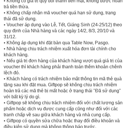
• Không có giá trị quy đổi thành tiền mặt, không được hoàn
trả tiền thừa.
• Không chấp nhận mã voucher quá hạn sử dụng, trạng
thái đã sử dụng.
• Voucher áp dụng vào Lễ, Tết, Giáng Sinh (24-25/12) theo
quy định của Nhà hàng và các ngày 14/2, 8/3, 20/10 và
31/12.
• Không áp dụng khi đặt bàn qua Table Now, Pasgo.
• Nhà hàng chịu trách nhiệm xuất hóa đơn tài chính cho
khách hàng.
• Nếu giá trị đơn hàng của khách hàng vượt quá giá trị của
voucher thì khách hàng phải thanh toán thêm khoản chênh
lệch đó.
• Khách hàng có trách nhiệm bảo mật thông tin mã thẻ quà
tặng sau khi đặt mua. Giftpop sẽ không chịu trách nhiệm
hoàn trả các mã thẻ bị mất hoặc ở trạng thái "Đã sử dụng"
với bất kỳ lý do gì.
• Giftpop sẽ không chịu trách nhiệm đối với chất lượng sản
phẩm hoặc dịch vụ được cung cấp cũng như đối với các
tranh chấp về sau giữa khách hàng và nhà cung cấp.
• Giftpop có quyền sửa chữa hoặc thay đổi điều khoản và
điều kiện sử dụng mà không thông báo trước.