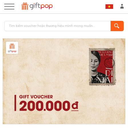
ĐĂNG NHẬP
ĐĂNG KÝ