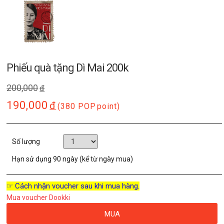
Phiếu quà tặng Dì Mai 200k
200,000
đ
190,000
đ
(380 POP
point)
Số lượng
Hạn sử dụng
90 ngày (kể từ ngày mua)
☞ Cách nhận voucher sau khi mua hàng.
Mua voucher Dookki
MUA