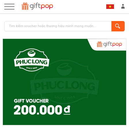
ĐĂNG NHẬP
ĐĂNG KÝ