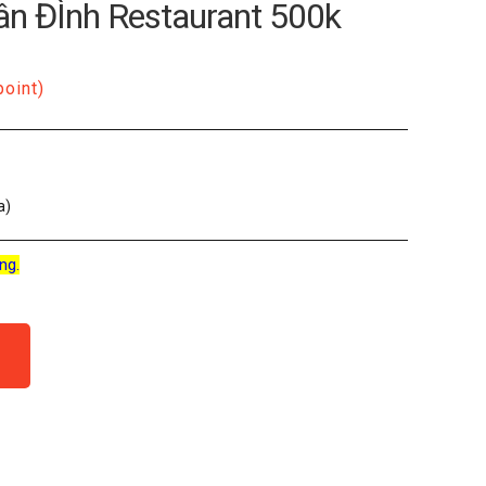
ân ĐÌnh Restaurant 500k
point)
a)
ng.