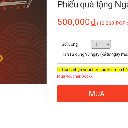
Phiếu quà tặng Ng
500,000
đ
(10,000 POP
Số lượng
Hạn sử dụng
90 ngày (kể từ ngày mu
☞ Cách nhận voucher sau khi mua hà
Mua voucher Dookki
MUA