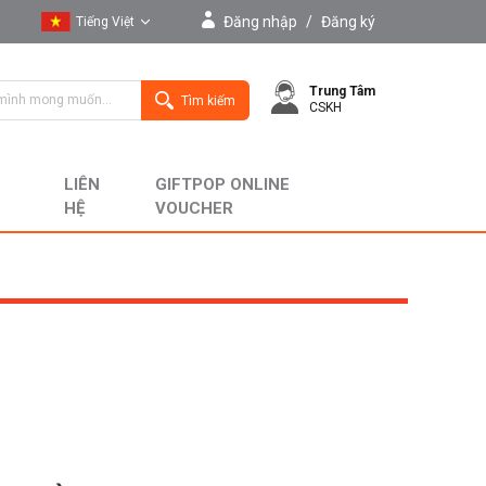
Đăng nhập
/
Đăng ký
Tiếng Việt
Tiếng Việt
Trung Tâm
English
Tìm kiếm
CSKH
LIÊN
GIFTPOP ONLINE
HỆ
VOUCHER