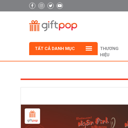
TẤT CẢ DANH MỤC
THƯƠNG
HIỆU