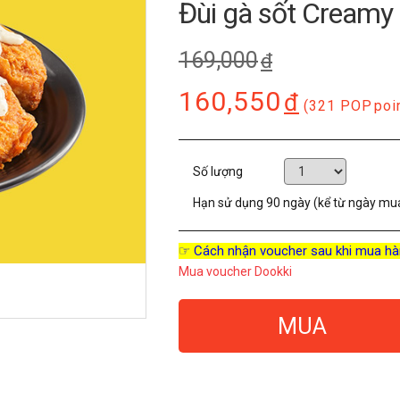
Đùi gà sốt Creamy
169,000
đ
160,550
đ
(321 POP
poi
Số lượng
Hạn sử dụng
90 ngày (kể từ ngày mu
☞ Cách nhận voucher sau khi mua hà
Mua voucher Dookki
MUA