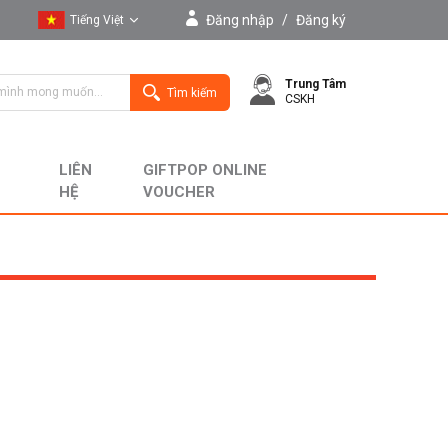
Đăng nhập
/
Đăng ký
Tiếng Việt
Tiếng Việt
Trung Tâm
English
Tìm kiếm
CSKH
LIÊN
GIFTPOP ONLINE
HỆ
VOUCHER