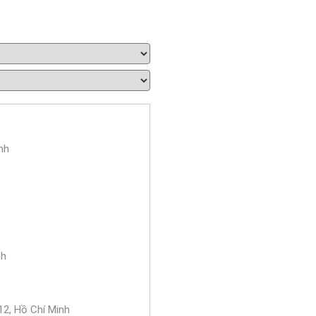
nh
nh
2, Hồ Chí Minh