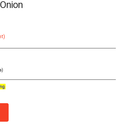
 Onion
nt)
a)
ng.