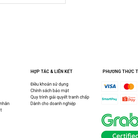
 Đức Hoà, Long An
Một)
Dương
HỢP TÁC & LIÊN KẾT
PHƯƠNG THỨC 
ng)
Điều khoản sử dụng
ê, Đà Nẵng
Chính sách bảo mật
Quy trình giải quyết tranh chấp
 nhân
Dành cho doanh nghiệp
t
nh