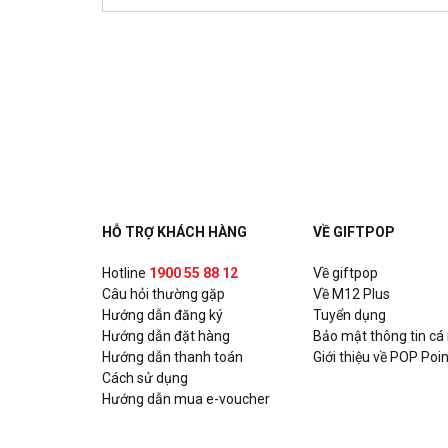
Chicken Plus - Hùng Vương (T.Cao Lãnh)
152 Hùng Vương, P.2, Cao Lãnh, Đồng Tháp
Chicken Plus - ĐT824 Đức Hòa (Long An)
385E, ĐT 824, Khu phố 5, Thị trấn Đức Hoà, Huyện
Chicken Plus - Huỳnh Văn Lũy (T.Thủ Dầu 
230 Huỳnh Văn Lũy, P. Phú Lợi, Thủ Dầu Một, Bình 
HỖ TRỢ KHÁCH HÀNG
VỀ GIFTPOP
Chicken Plus - Nguyễn Văn Linh (T. Đà Nẵ
Hotline
1900 55 88 12
Về giftpop
Câu hỏi thường gặp
163 Nguyễn Văn Linh, P.Thạc Gián, Quận Thanh Kh
Về M12 Plus
Hướng dẫn đăng ký
Tuyển dụng
Hướng dẫn đặt hàng
Bảo mật thông tin cá
Chicken Plus - Nguyễn Tri Phương (HCM)
Hướng dẫn thanh toán
Giới thiệu về POP Poin
226 Nguyễn Tri Phương, P. 4, Quận 10, Hồ Chí Minh
Cách sử dụng
Hướng dẫn mua e-voucher
Chicken Plus - Lê Đức Thọ (HCM)
89 Lê Đức Thọ, Phường 7, Quận Gò Vấp, Hồ Chí Mi