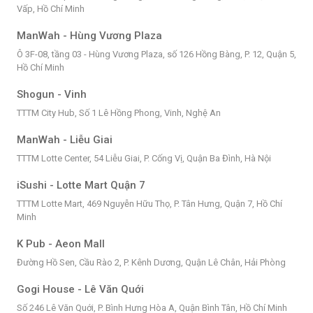
Vấp, Hồ Chí Minh
ManWah - Hùng Vương Plaza
Ô 3F-08, tầng 03 - Hùng Vương Plaza, số 126 Hồng Bàng, P. 12, Quận 5,
Hồ Chí Minh
Shogun - Vinh
TTTM City Hub, Số 1 Lê Hồng Phong, Vinh, Nghệ An
ManWah - Liễu Giai
TTTM Lotte Center, 54 Liễu Giai, P. Cống Vị, Quận Ba Đình, Hà Nội
iSushi - Lotte Mart Quận 7
TTTM Lotte Mart, 469 Nguyễn Hữu Thọ, P. Tân Hưng, Quận 7, Hồ Chí
Minh
K Pub - Aeon Mall
Đường Hồ Sen, Cầu Rào 2, P. Kênh Dương, Quận Lê Chân, Hải Phòng
Gogi House - Lê Văn Quới
Số 246 Lê Văn Quới, P. Bình Hưng Hòa A, Quận Bình Tân, Hồ Chí Minh