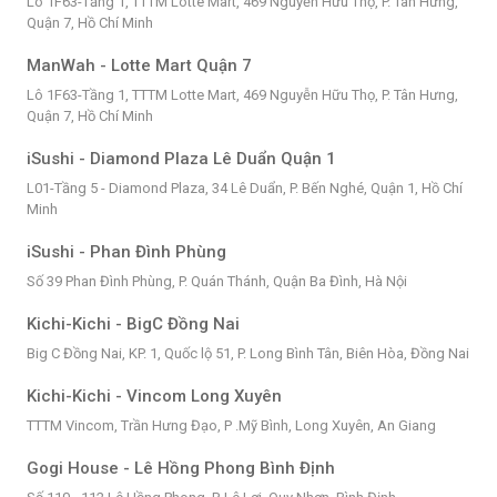
Lô 1F63-Tầng 1, TTTM Lotte Mart, 469 Nguyễn Hữu Thọ, P. Tân Hưng,
Quận 7, Hồ Chí Minh
ManWah - Lotte Mart Quận 7
Lô 1F63-Tầng 1, TTTM Lotte Mart, 469 Nguyễn Hữu Thọ, P. Tân Hưng,
Quận 7, Hồ Chí Minh
iSushi - Diamond Plaza Lê Duẩn Quận 1
L01-Tầng 5 - Diamond Plaza, 34 Lê Duẩn, P. Bến Nghé, Quận 1, Hồ Chí
Minh
iSushi - Phan Đình Phùng
Số 39 Phan Đình Phùng, P. Quán Thánh, Quận Ba Đình, Hà Nội
Kichi-Kichi - BigC Đồng Nai
Big C Đồng Nai, KP. 1, Quốc lộ 51, P. Long Bình Tân, Biên Hòa, Đồng Nai
Kichi-Kichi - Vincom Long Xuyên
TTTM Vincom, Trần Hưng Đạo, P .Mỹ Bình, Long Xuyên, An Giang
Gogi House - Lê Hồng Phong Bình Định