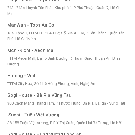
713–713A Huỳnh Tấn Phát, Khu phố 1, P. Phú Thuận, Quận 7, Hồ Chí
Minh
ManWah - Tops Âu Cơ
1S5, Tầng 1,TTTM TOPS Âu Cơ, Số 685 Âu Cơ, P. Tân Thành, Quận Tân
Phú, Hồ Chí Minh
Kichi-Kichi - Aeon Mall
TTTM Aeon Mall, Đại lộ Bình Dương, P. Thuận Giao, Thuận An, Bình
Dương
Hutong - Vinh
TTTM City Hub, Số 1 Lê Hồng Phong, Vinh, Nghệ An
Gogi House - Bà Rịa Vũng Tàu
300 Cách Mạng Tháng Tám, P. Phước Trung, Bà Rịa, Bà Rịa - Vũng Tàu
iSushi - Triệu Việt Vương
Số 158 Triệu Việt Vương, P. Bùi Thị Xuân, Quận Hai Bà Trưng, Hà Nội
Gogi House - Hùng Vương Long An