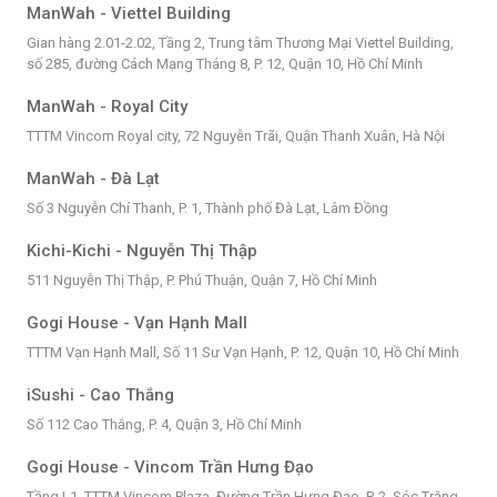
ManWah - Viettel Building
Gian hàng 2.01-2.02, Tầng 2, Trung tâm Thương Mại Viettel Building,
số 285, đường Cách Mạng Tháng 8, P. 12, Quận 10, Hồ Chí Minh
ManWah - Royal City
TTTM Vincom Royal city, 72 Nguyễn Trãi, Quận Thanh Xuân, Hà Nội
ManWah - Đà Lạt
Số 3 Nguyễn Chí Thanh, P. 1, Thành phố Đà Lạt, Lâm Đồng
Kichi-Kichi - Nguyễn Thị Thập
511 Nguyễn Thị Thập, P. Phú Thuận, Quận 7, Hồ Chí Minh
Gogi House - Vạn Hạnh Mall
TTTM Vạn Hạnh Mall, Số 11 Sư Vạn Hạnh, P. 12, Quận 10, Hồ Chí Minh
iSushi - Cao Thắng
Số 112 Cao Thắng, P. 4, Quận 3, Hồ Chí Minh
Gogi House - Vincom Trần Hưng Đạo
Tầng L1, TTTM Vincom Plaza, Đường Trần Hưng Đạo, P. 2, Sóc Trăng,