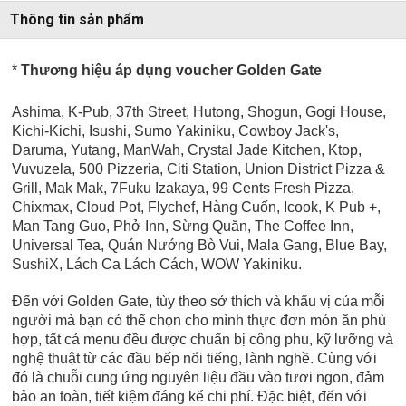
Thông tin sản phẩm
*
Thương hiệu áp dụng voucher Golden Gate
Ashima, K-Pub, 37th Street, Hutong, Shogun, Gogi House,
Kichi-Kichi, Isushi, Sumo Yakiniku, Cowboy Jack's,
Daruma, Yutang, ManWah, Crystal Jade Kitchen, Ktop,
Vuvuzela, 500 Pizzeria, Citi Station, Union District Pizza &
Grill, Mak Mak, 7Fuku Izakaya, 99 Cents Fresh Pizza,
Chixmax, Cloud Pot, Flychef, Hàng Cuốn, Icook, K Pub +,
Man Tang Guo, Phở Inn, Sừng Quăn, The Coffee Inn,
Universal Tea,
Quán Nướng Bò Vui, Mala Gang, Blue Bay,
SushiX, Lách Ca Lách Cách, WOW Yakiniku.
Đến với Golden Gate, tùy theo sở thích và khẩu vị của mỗi
người mà bạn có thể chọn cho mình thực đơn món ăn phù
hợp, tất cả menu đều được chuẩn bị công phu, kỹ lưỡng và
nghệ thuật từ các đầu bếp nổi tiếng, lành nghề. Cùng với
đó là chuỗi cung ứng nguyên liệu đầu vào tươi ngon, đảm
bảo an toàn, tiết kiệm đáng kể chi phí. Đặc biệt, đến với