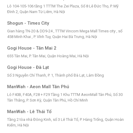
Lô 104-105-106 tầng 1 TTTM The Zei Plaza, Số 8 Lê Đức Thọ, P. Mỹ
Đình 2, Quận Nam Từ Liêm, Hà Nội
Shogun - Times City
Gian hàng TN-20 & DD9-24 , TTTM Vincom Mega Mall Times city , số
458 Minh Khai , P. Vĩnh Tuy, Quận Hai Bà Trưng, Hà Nội
Gogi House - Tân Mai 2
655 Tân Mai, P. Tân Mai, Quận Hoàng Mai, Hà Nội
Gogi House - Đà Lạt
Số 3 Nguyễn Chí Thanh, P. 1, Thành phố Đà Lạt, Lâm Đồng
ManWah - Aeon Mall Tân Phú
Lô F40B, F40A, F28 + F29 Tầng 1 Khu TTTM AeonMall Tân Phú, Số 30
Tân Thắng, P. Sơn Kỳ, Quận Tân Phú, Hồ Chí Minh
ManWah - Lê Thái Tổ
Tầng 2 tòa nhà Đông Kinh, số 3 Lê Thái Tổ, P. Hàng Trống, Quận Hoàn
Kiếm, Hà Nội