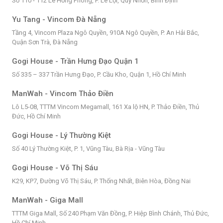
Số 110 - 112 Lê Hồng Phong, P. Lê Lợi, Quy Nhơn, Bình Định
Yu Tang - Vincom Đà Nẵng
Tầng 4, Vincom Plaza Ngô Quyền, 910A Ngô Quyền, P. An Hải Bắc,
Quận Sơn Trà, Đà Nẵng
Gogi House - Trần Hưng Đạo Quận 1
Số 335 – 337 Trần Hưng Đạo, P. Cầu Kho, Quận 1, Hồ Chí Minh
ManWah - Vincom Thảo Điền
Lô L5-08, TTTM Vincom Megamall, 161 Xa lộ HN, P. Thảo Điền, Thủ
Đức, Hồ Chí Minh
Gogi House - Lý Thường Kiệt
Số 40 Lý Thường Kiệt, P. 1, Vũng Tàu, Bà Rịa - Vũng Tàu
Gogi House - Võ Thị Sáu
K29, KP7, Đường Võ Thị Sáu, P. Thống Nhất, Biên Hòa, Đồng Nai
ManWah - Giga Mall
TTTM Giga Mall, Số 240 Phạm Văn Đồng, P. Hiệp Bình Chánh, Thủ Đức,
Hồ Chí Minh