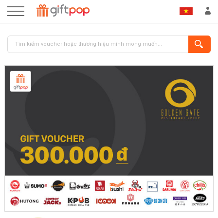
ĐĂNG NHẬP
ĐĂNG KÝ