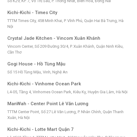
Số K29, KP. 7, Võ Thị Sáu, P. Thống Nhất, Biên Hòa, Đồng Nai
Kichi-Kichi - Times City
TTTM Times City, 458 Minh Khai, P. Vĩnh Phú, Quận Hai Bà Trưng, Hà
Nội
Crystal Jade Kitchen - Vincom Xuân Khánh
Vincom Center, Số 209 Đường 30/4, P. Xuân Khánh, Quận Ninh Kiều,
Cần Thơ
Gogi House - Hồ Tùng Mậu
Số 15 Hồ Tùng Mậu, Vinh, Nghệ An
Kichi-Kichi - Vinhome Ocean Park
L4-05, Tầng 4, Vinhomes Ocean Park, Kiêu Kỵ, Huyện Gia Lâm, Hà Nội
ManWah - Center Point Lê Văn Lương
TTTM Center Point, Số 27 Lê Văn Lương, P. Nhân Chính, Quận Thanh
Xuân, Hà Nội
Kichi-Kichi - Lotte Mart Quận 7