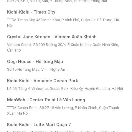
Số K29, KP. 7, Võ Thị Sáu, P. Thống Nhất, Biên Hòa, Đồng Nai
Kichi-Kichi - Times City
TTTM Times City, 458 Minh Khai, P. Vĩnh Phú, Quận Hai Bà Trưng, Hà
Nội
Crystal Jade Kitchen - Vincom Xuân Khánh
Vincom Center, Số 209 Đường 30/4, P. Xuân Khánh, Quận Ninh Kiều,
Cần Thơ
Gogi House - Hồ Tùng Mậu
Số 15 Hồ Tùng Mậu, Vinh, Nghệ An
Kichi-Kichi - Vinhome Ocean Park
L4-05, Tầng 4, Vinhomes Ocean Park, Kiêu Kỵ, Huyện Gia Lâm, Hà Nội
ManWah - Center Point Lê Văn Lương
TTTM Center Point, Số 27 Lê Văn Lương, P. Nhân Chính, Quận Thanh
Xuân, Hà Nội
Kichi-Kichi - Lotte Mart Quận 7