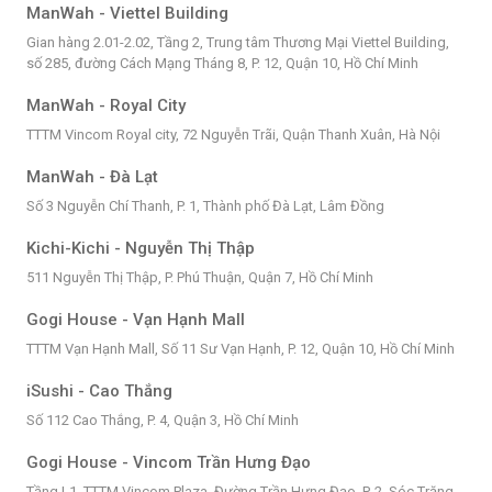
ManWah - Viettel Building
Gian hàng 2.01-2.02, Tầng 2, Trung tâm Thương Mại Viettel Building,
số 285, đường Cách Mạng Tháng 8, P. 12, Quận 10, Hồ Chí Minh
ManWah - Royal City
TTTM Vincom Royal city, 72 Nguyễn Trãi, Quận Thanh Xuân, Hà Nội
ManWah - Đà Lạt
Số 3 Nguyễn Chí Thanh, P. 1, Thành phố Đà Lạt, Lâm Đồng
Kichi-Kichi - Nguyễn Thị Thập
511 Nguyễn Thị Thập, P. Phú Thuận, Quận 7, Hồ Chí Minh
Gogi House - Vạn Hạnh Mall
TTTM Vạn Hạnh Mall, Số 11 Sư Vạn Hạnh, P. 12, Quận 10, Hồ Chí Minh
iSushi - Cao Thắng
Số 112 Cao Thắng, P. 4, Quận 3, Hồ Chí Minh
Gogi House - Vincom Trần Hưng Đạo
Tầng L1, TTTM Vincom Plaza, Đường Trần Hưng Đạo, P. 2, Sóc Trăng,