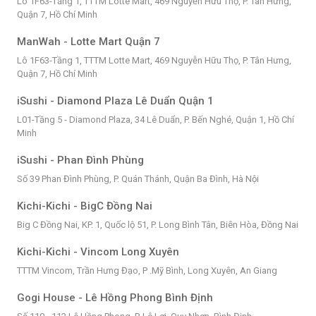
Lô 1F63-Tầng 1, TTTM Lotte Mart, 469 Nguyễn Hữu Thọ, P. Tân Hưng,
Quận 7, Hồ Chí Minh
ManWah - Lotte Mart Quận 7
Lô 1F63-Tầng 1, TTTM Lotte Mart, 469 Nguyễn Hữu Thọ, P. Tân Hưng,
Quận 7, Hồ Chí Minh
iSushi - Diamond Plaza Lê Duẩn Quận 1
L01-Tầng 5 - Diamond Plaza, 34 Lê Duẩn, P. Bến Nghé, Quận 1, Hồ Chí
Minh
iSushi - Phan Đình Phùng
Số 39 Phan Đình Phùng, P. Quán Thánh, Quận Ba Đình, Hà Nội
Kichi-Kichi - BigC Đồng Nai
Big C Đồng Nai, KP. 1, Quốc lộ 51, P. Long Bình Tân, Biên Hòa, Đồng Nai
Kichi-Kichi - Vincom Long Xuyên
TTTM Vincom, Trần Hưng Đạo, P .Mỹ Bình, Long Xuyên, An Giang
Gogi House - Lê Hồng Phong Bình Định