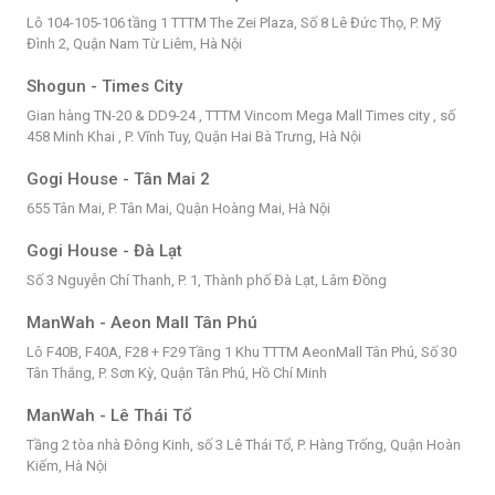
Lô 104-105-106 tầng 1 TTTM The Zei Plaza, Số 8 Lê Đức Thọ, P. Mỹ
Đình 2, Quận Nam Từ Liêm, Hà Nội
Shogun - Times City
Gian hàng TN-20 & DD9-24 , TTTM Vincom Mega Mall Times city , số
458 Minh Khai , P. Vĩnh Tuy, Quận Hai Bà Trưng, Hà Nội
Gogi House - Tân Mai 2
655 Tân Mai, P. Tân Mai, Quận Hoàng Mai, Hà Nội
Gogi House - Đà Lạt
Số 3 Nguyễn Chí Thanh, P. 1, Thành phố Đà Lạt, Lâm Đồng
ManWah - Aeon Mall Tân Phú
Lô F40B, F40A, F28 + F29 Tầng 1 Khu TTTM AeonMall Tân Phú, Số 30
Tân Thắng, P. Sơn Kỳ, Quận Tân Phú, Hồ Chí Minh
ManWah - Lê Thái Tổ
Tầng 2 tòa nhà Đông Kinh, số 3 Lê Thái Tổ, P. Hàng Trống, Quận Hoàn
Kiếm, Hà Nội