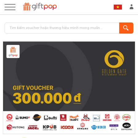
ĐĂNG NHẬP
ĐĂNG KÝ