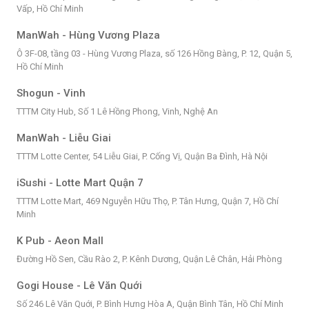
Vấp, Hồ Chí Minh
ManWah - Hùng Vương Plaza
Ô 3F-08, tầng 03 - Hùng Vương Plaza, số 126 Hồng Bàng, P. 12, Quận 5,
Hồ Chí Minh
Shogun - Vinh
TTTM City Hub, Số 1 Lê Hồng Phong, Vinh, Nghệ An
ManWah - Liễu Giai
TTTM Lotte Center, 54 Liễu Giai, P. Cống Vị, Quận Ba Đình, Hà Nội
iSushi - Lotte Mart Quận 7
TTTM Lotte Mart, 469 Nguyễn Hữu Thọ, P. Tân Hưng, Quận 7, Hồ Chí
Minh
K Pub - Aeon Mall
Đường Hồ Sen, Cầu Rào 2, P. Kênh Dương, Quận Lê Chân, Hải Phòng
Gogi House - Lê Văn Quới
Số 246 Lê Văn Quới, P. Bình Hưng Hòa A, Quận Bình Tân, Hồ Chí Minh