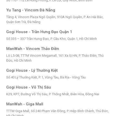
Số 110 - 112 Lê Hồng Phong, P. Lê Lợi, Quy Nhơn, Bình Định
Yu Tang - Vincom Đà Nẵng
Tầng 4, Vincom Plaza Ngô Quyền, 910A Ngô Quyền, P. An Hải Bắc,
Quận Sơn Trà, Đà Nẵng
Gogi House - Trần Hưng Đạo Quận 1
Số 335 – 337 Trần Hưng Đạo, P. Cầu Kho, Quận 1, Hồ Chí Minh
ManWah - Vincom Thảo Điền
Lô L5-08, TTTM Vincom Megamall, 161 Xa lộ HN, P. Thảo Điền, Thủ
Đức, Hồ Chí Minh
Gogi House - Lý Thường Kiệt
Số 40 Lý Thường Kiệt, P. 1, Vũng Tàu, Bà Rịa - Vũng Tàu
Gogi House - Võ Thị Sáu
K29, KP7, Đường Võ Thị Sáu, P. Thống Nhất, Biên Hòa, Đồng Nai
ManWah - Giga Mall
TTTM Giga Mall, Số 240 Phạm Văn Đồng, P. Hiệp Bình Chánh, Thủ Đức,
Hồ Chí Minh