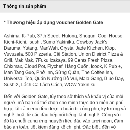
Thông tin sản phẩm
*
Thương hiệu áp dụng voucher Golden Gate
Ashima, K-Pub, 37th Street, Hutong, Shogun, Gogi House,
Kichi-Kichi, Isushi, Sumo Yakiniku, Cowboy Jack's,
Daruma, Yutang, ManWah, Crystal Jade Kitchen, Ktop,
Vuvuzela, 500 Pizzeria, Citi Station, Union District Pizza &
Grill, Mak Mak, 7Fuku Izakaya, 99 Cents Fresh Pizza,
Chixmax, Cloud Pot, Flychef, Hàng Cuốn, Icook, K Pub +,
Man Tang Guo, Phở Inn, Sừng Quăn, The Coffee Inn,
Universal Tea,
Quán Nướng Bò Vui, Mala Gang, Blue Bay,
SushiX, Lách Ca Lách Cách, WOW Yakiniku.
Đến với Golden Gate, tùy theo sở thích và khẩu vị của mỗi
người mà bạn có thể chọn cho mình thực đơn món ăn phù
hợp, tất cả menu đều được chuẩn bị công phu, kỹ lưỡng và
nghệ thuật từ các đầu bếp nổi tiếng, lành nghề. Cùng với
đó là chuỗi cung ứng nguyên liệu đầu vào tươi ngon, đảm
bảo an toàn, tiết kiệm đáng kể chi phí. Đặc biệt, đến với