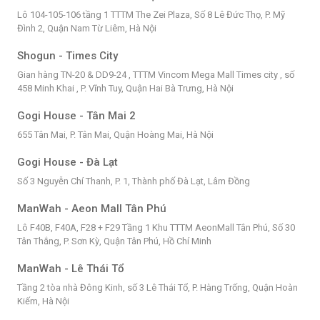
Lô 104-105-106 tầng 1 TTTM The Zei Plaza, Số 8 Lê Đức Thọ, P. Mỹ
Đình 2, Quận Nam Từ Liêm, Hà Nội
Shogun - Times City
Gian hàng TN-20 & DD9-24 , TTTM Vincom Mega Mall Times city , số
458 Minh Khai , P. Vĩnh Tuy, Quận Hai Bà Trưng, Hà Nội
Gogi House - Tân Mai 2
655 Tân Mai, P. Tân Mai, Quận Hoàng Mai, Hà Nội
Gogi House - Đà Lạt
Số 3 Nguyễn Chí Thanh, P. 1, Thành phố Đà Lạt, Lâm Đồng
ManWah - Aeon Mall Tân Phú
Lô F40B, F40A, F28 + F29 Tầng 1 Khu TTTM AeonMall Tân Phú, Số 30
Tân Thắng, P. Sơn Kỳ, Quận Tân Phú, Hồ Chí Minh
ManWah - Lê Thái Tổ
Tầng 2 tòa nhà Đông Kinh, số 3 Lê Thái Tổ, P. Hàng Trống, Quận Hoàn
Kiếm, Hà Nội