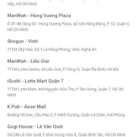
Vấp, Hồ Chí Minh
ManWah - Hùng Vương Plaza
Ô 3F-08, tầng 03 - Hùng Vương Plaza, số 126 Hồng Bàng, P. 12, Quận 5,
Hồ Chí Minh
Shogun - Vinh
TTTM City Hub, Số 1 Lê Hồng Phong, Vinh, Nghệ An
ManWah - Liễu Giai
TTTM Lotte Center, 54 Liễu Giai, P. Cống Vị, Quận Ba Đình, Hà Nội
iSushi - Lotte Mart Quận 7
TTTM Lotte Mart, 469 Nguyễn Hữu Thọ, P. Tân Hưng, Quận 7, Hồ Chí
Minh
K Pub - Aeon Mall
Đường Hồ Sen, Cầu Rào 2, P. Kênh Dương, Quận Lê Chân, Hải Phòng
Gogi House - Lê Văn Quới
Số 246 Lê Văn Quới, P. Bình Hưng Hòa A, Quận Bình Tân, Hồ Chí Minh