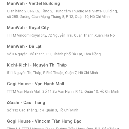
ManWah - Viettel Building
Gian hàng 2.01-2.02, Tầng 2, Trung tâm Thương Mại Viettel Building,
số 285, đường Cách Mạng Tháng 8, P. 12, Quận 10, Hồ Chí Minh
ManWah - Royal City
TTTM Vincom Royal city, 72 Nguyễn Trãi, Quận Thanh Xuân, Hà Nội
ManWah - Đà Lạt
Số 3 Nguyễn Chí Thanh, P. 1, Thành phố Đà Lạt, Lâm Đồng
Kichi-Kichi - Nguyễn Thị Thập
511 Nguyễn Thị Thập, P. Phú Thuận, Quận 7, Hồ Chí Minh
Gogi House - Vạn Hạnh Mall
TTTM Vạn Hạnh Mall, Số 11 Sư Vạn Hạnh, P. 12, Quận 10, Hồ Chí Minh
iSushi - Cao Thắng
Số 112 Cao Thắng, P. 4, Quận 3, Hồ Chí Minh
Gogi House - Vincom Trần Hưng Đạo
Tầng L1, TTTM Vincom Plaza, Đường Trần Hưng Đạo, P. 2, Sóc Trăng,