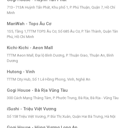
713–713A Huỳnh Tấn Phát, Khu phố 1, P. Phú Thuận, Quận 7, Hồ Chí
Minh
ManWah - Tops Âu Cơ
1S5, Tầng 1,TTTM TOPS Âu Cơ, Số 685 Âu Cơ, P. Tân Thành, Quận Tân
Phú, Hồ Chí Minh
Kichi-Kichi - Aeon Mall
TTTM Aeon Mall, Đại lộ Bình Dương, P. Thuận Giao, Thuận An, Bình
Dương
Hutong - Vinh
TTTM City Hub, Số 1 Lê Hồng Phong, Vinh, Nghệ An
Gogi House - Bà Rịa Vũng Tàu
300 Cách Mạng Tháng Tám, P. Phước Trung, Bà Rịa, Bà Rịa - Vũng Tàu
iSushi - Triệu Việt Vương
Số 158 Triệu Việt Vương, P. Bùi Thị Xuân, Quận Hai Bà Trưng, Hà Nội
Gogi House - Hùng Vương Long An