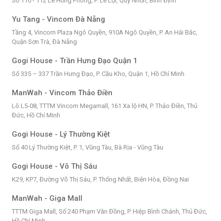
Số 110 - 112 Lê Hồng Phong, P. Lê Lợi, Quy Nhơn, Bình Định
Yu Tang - Vincom Đà Nẵng
Tầng 4, Vincom Plaza Ngô Quyền, 910A Ngô Quyền, P. An Hải Bắc,
Quận Sơn Trà, Đà Nẵng
Gogi House - Trần Hưng Đạo Quận 1
Số 335 – 337 Trần Hưng Đạo, P. Cầu Kho, Quận 1, Hồ Chí Minh
ManWah - Vincom Thảo Điền
Lô L5-08, TTTM Vincom Megamall, 161 Xa lộ HN, P. Thảo Điền, Thủ
Đức, Hồ Chí Minh
Gogi House - Lý Thường Kiệt
Số 40 Lý Thường Kiệt, P. 1, Vũng Tàu, Bà Rịa - Vũng Tàu
Gogi House - Võ Thị Sáu
K29, KP7, Đường Võ Thị Sáu, P. Thống Nhất, Biên Hòa, Đồng Nai
ManWah - Giga Mall
TTTM Giga Mall, Số 240 Phạm Văn Đồng, P. Hiệp Bình Chánh, Thủ Đức,
Hồ Chí Minh