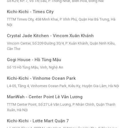
Số K29, KP. 7, Võ Thị Sáu, P. Thống Nhất, Biên Hòa, Đồng Nai
Kichi-Kichi - Times City
TTTM Times City, 458 Minh Khai, P. Vĩnh Phú, Quận Hai Bà Trưng, Hà
Nội
Crystal Jade Kitchen - Vincom Xuân Khánh
Vincom Center, Số 209 Đường 30/4, P. Xuân Khánh, Quận Ninh Kiều,
Cần Thơ
Gogi House - Hồ Tùng Mậu
Số 15 Hồ Tùng Mậu, Vinh, Nghệ An
Kichi-Kichi - Vinhome Ocean Park
L4-05, Tầng 4, Vinhomes Ocean Park, Kiêu Kỵ, Huyện Gia Lâm, Hà Nội
ManWah - Center Point Lê Văn Lương
TTTM Center Point, Số 27 Lê Văn Lương, P. Nhân Chính, Quận Thanh
Xuân, Hà Nội
Kichi-Kichi - Lotte Mart Quận 7