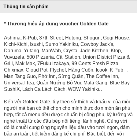
Thông tin sản phẩm
*
Thương hiệu áp dụng voucher Golden Gate
Ashima, K-Pub, 37th Street, Hutong, Shogun, Gogi House,
Kichi-Kichi, Isushi, Sumo Yakiniku, Cowboy Jack's,
Daruma, Yutang, ManWah, Crystal Jade Kitchen, Ktop,
Vuvuzela, 500 Pizzeria, Citi Station, Union District Pizza &
Grill, Mak Mak, 7Fuku Izakaya, 99 Cents Fresh Pizza,
Chixmax, Cloud Pot, Flychef, Hàng Cuốn, Icook, K Pub +,
Man Tang Guo, Phở Inn, Sừng Quăn, The Coffee Inn,
Universal Tea,
Quán Nướng Bò Vui, Mala Gang, Blue Bay,
SushiX, Lách Ca Lách Cách, WOW Yakiniku.
Đến với Golden Gate, tùy theo sở thích và khẩu vị của mỗi
người mà bạn có thể chọn cho mình thực đơn món ăn phù
hợp, tất cả menu đều được chuẩn bị công phu, kỹ lưỡng và
nghệ thuật từ các đầu bếp nổi tiếng, lành nghề. Cùng với
đó là chuỗi cung ứng nguyên liệu đầu vào tươi ngon, đảm
bảo an toàn, tiết kiệm đáng kể chi phí. Đặc biệt, đến với