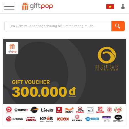
ĐĂNG NHẬP
ĐĂNG KÝ