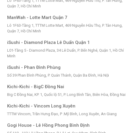
Lô 1F63-Tầng 1, TTTM Lotte Mart, 469 Nguyễn Hữu Thọ, P. Tân Hưng,
Quận 7, Hồ Chí Minh
ManWah - Lotte Mart Quận 7
Lô 1F63-Tầng 1, TTTM Lotte Mart, 469 Nguyễn Hữu Thọ, P. Tân Hưng,
Quận 7, Hồ Chí Minh
iSushi - Diamond Plaza Lê Duẩn Quận 1
L01-Tầng 5 - Diamond Plaza, 34 Lê Duẩn, P. Bến Nghé, Quận 1, Hồ Chí
Minh
iSushi - Phan Đình Phùng
Số 39 Phan Đình Phùng, P. Quán Thánh, Quận Ba Đình, Hà Nội
Kichi-Kichi - BigC Đồng Nai
Big C Đồng Nai, KP. 1, Quốc lộ 51, P. Long Bình Tân, Biên Hòa, Đồng Nai
Kichi-Kichi - Vincom Long Xuyên
TTTM Vincom, Trần Hưng Đạo, P .Mỹ Bình, Long Xuyên, An Giang
Gogi House - Lê Hồng Phong Bình Định