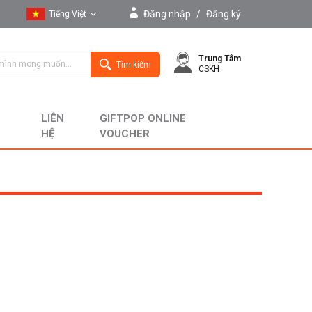
Đăng nhập
/
Đăng ký
Tiếng Việt
Tiếng Việt
Trung Tâm
English
Tìm kiếm
CSKH
LIÊN
GIFTPOP ONLINE
HỆ
VOUCHER