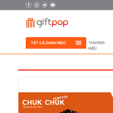
TẤT CẢ DANH MỤC
THƯƠNG
HIỆU