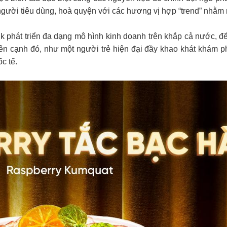
i người tiêu dùng, hoà quyện với các hương vị hợp “trend” nhằm 
 phát triển đa dạng mô hình kinh doanh trên khắp cả nước, đ
ên cạnh đó, như một người trẻ hiện đại đầy khao khát khám 
c tế.