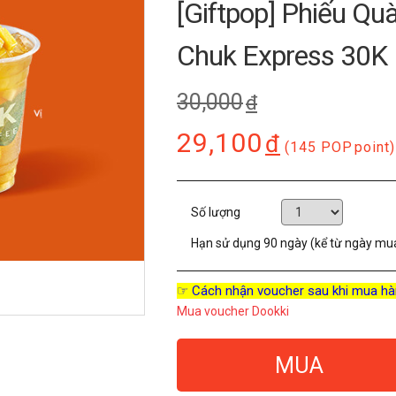
[Giftpop] Phiếu Qu
Chuk Express 30K
30,000
đ
29,100
đ
(145 POP
point)
Số lượng
Hạn sử dụng
90 ngày (kể từ ngày mu
☞ Cách nhận voucher sau khi mua hà
Mua voucher Dookki
MUA