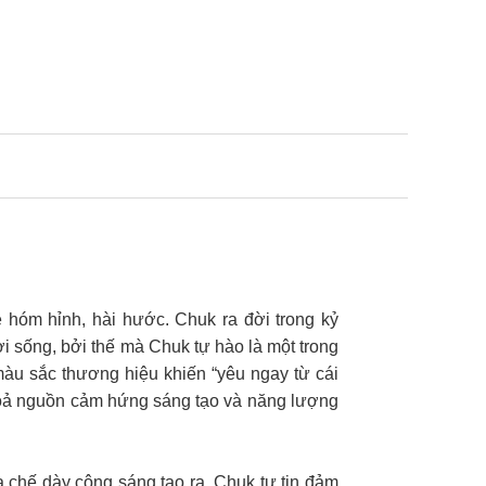
 hóm hỉnh, hài hước. Chuk ra đời trong kỷ
 sống, bởi thế mà Chuk tự hào là một trong
màu sắc thương hiệu khiến “yêu ngay từ cái
n toả nguồn cảm hứng sáng tạo và năng lượng
 chế dày công sáng tạo ra. Chuk tự tin đảm