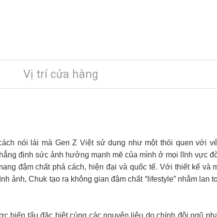
Vị trí cửa hàng
cách nói lái mà Gen Z Việt sử dụng như một thói quen với vẻ
khẳng định sức ảnh hưởng mạnh mẽ của mình ở mọi lĩnh vực đời
ng đậm chất phá cách, hiện đại và quốc tế. Với thiết kế và 
 hình ảnh, Chuk tạo ra không gian đậm chất “lifestyle” nhằm la
biến tấu đặc biệt cùng các nguyên liệu do chính đội ngũ pha