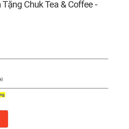
à Tặng Chuk Tea & Coffee -
a)
ng.