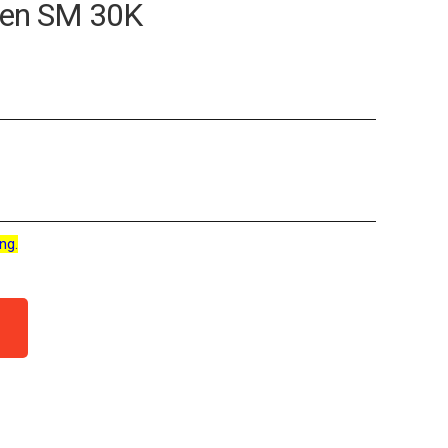
een SM 30K
ng.