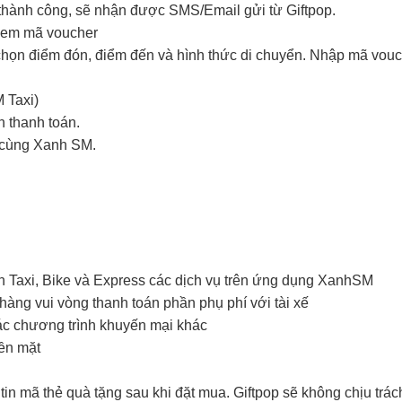
hành công, sẽ nhận được SMS/Email gửi từ Giftpop.
 xem mã voucher
ọn điểm đón, điểm đến và hình thức di chuyển. Nhập mã vouc
 Taxi)
n thanh toán.
i cùng Xanh SM.
n Taxi, Bike và Express các dịch vụ trên ứng dụng XanhSM
àng vui vòng thanh toán phần phụ phí với tài xế
ác chương trình khuyến mại khác
iền mặt
in mã thẻ quà tặng sau khi đặt mua. Giftpop sẽ không chịu trá