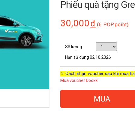
Phiếu quà tặng Gr
30,000
đ
(6 POP
point)
Số lượng
Hạn sử dụng
02.10.2026
☞ Cách nhận voucher sau khi mua hà
Mua voucher Dookki
MUA