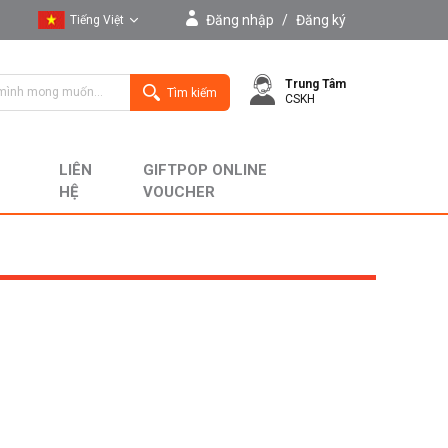
Đăng nhập
/
Đăng ký
Tiếng Việt
Tiếng Việt
Trung Tâm
English
Tìm kiếm
CSKH
LIÊN
GIFTPOP ONLINE
HỆ
VOUCHER