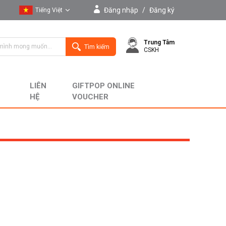
Đăng nhập
/
Đăng ký
Tiếng Việt
Tiếng Việt
Trung Tâm
English
Tìm kiếm
CSKH
LIÊN
GIFTPOP ONLINE
HỆ
VOUCHER