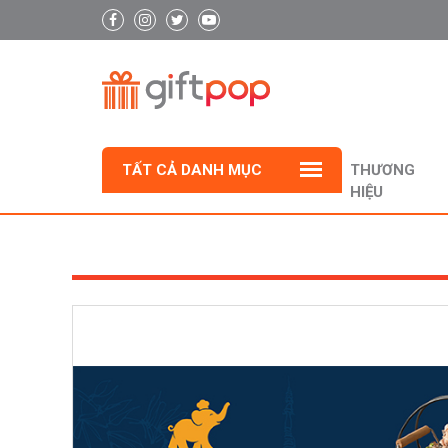
TẤT CẢ DANH MỤC
THƯƠNG
HIỆU