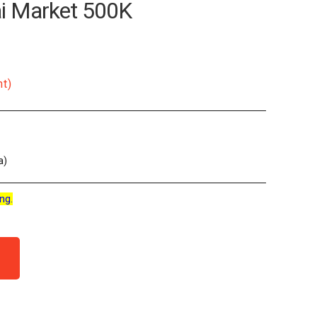
ai Market 500K
nt)
a)
ng.