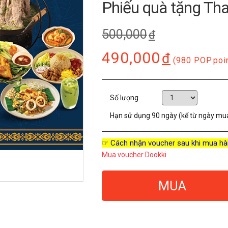
Phiếu quà tặng Th
500,000
đ
490,000
đ
(980 POP
poi
Số lượng
Hạn sử dụng
90 ngày (kể từ ngày mu
☞ Cách nhận voucher sau khi mua hà
Mua voucher Dookki
MUA