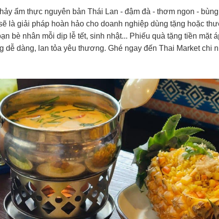
hảy ẩm thực nguyên bản Thái Lan - đậm đà - thơm ngon - bùng n
sẽ là giải pháp hoàn hảo cho doanh nghiệp dùng tặng hoặc thư
ạn bè nhân mỗi dịp lễ tết, sinh nhật... Phiếu quà tặng tiền mặ
g dễ dàng, lan tỏa yêu thương. Ghé ngay đến Thai Market chi