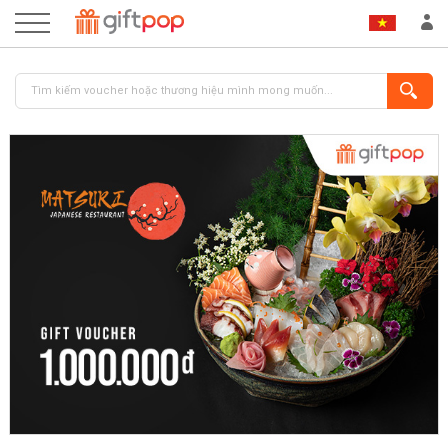
ĐĂNG NHẬP
ĐĂNG KÝ