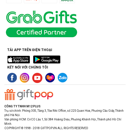
TẢI APP TRÊN ĐIỆN THOẠI
KẾT NỐI VỚI CHÚNG TÔI
CÔNG TY TNHH M12 PLUS
Trụ sở chính: Phòng 305, Tầng 3, Tòa Riki Office, số 225 Quan Hoa, Phường Cầu Giấy, Thành
phố Hà Nội.
Văn phòng HCM: CirCO Lầu 1, Số 384 Hoàng Diệu, Phường Khánh Hội, Thành phố Hồ Chí
Minh.
COPYRIGHT © 1998 - 2018 GIFTPOP.VN ALL RIGHTS RESERVED