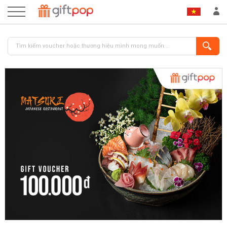
ĐĂNG NHẬP
ĐĂNG KÝ