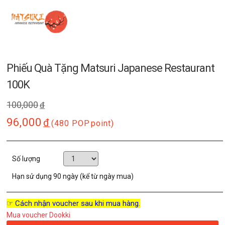
Phiếu Quà Tặng Matsuri Japanese Restaurant
100K
100,000
đ
96,000
đ
(480 POP
point)
Số lượng
Hạn sử dụng
90 ngày (kể từ ngày mua)
☞ Cách nhận voucher sau khi mua hàng.
Mua voucher Dookki