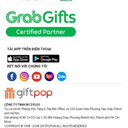
TẢI APP TRÊN ĐIỆN THOẠI
KẾT NỐI VỚI CHÚNG TÔI
CÔNG TY TNHH M12 PLUS
Trụ sở chính: Phòng 305, Tầng 3, Tòa Riki Office, số 225 Quan Hoa, Phường Cầu Giấy, Thành
phố Hà Nội.
Văn phòng HCM: CirCO Lầu 1, Số 384 Hoàng Diệu, Phường Khánh Hội, Thành phố Hồ Chí
Minh.
COPYRIGHT © 1998 - 2018 GIFTPOP.VN ALL RIGHTS RESERVED