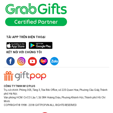
TẢI APP TRÊN ĐIỆN THOẠI
KẾT NỐI VỚI CHÚNG TÔI
CÔNG TY TNHH M12 PLUS
Trụ sở chính: Phòng 305, Tầng 3, Tòa Riki Office, số 225 Quan Hoa, Phường Cầu Giấy, Thành
phố Hà Nội.
Văn phòng HCM: CirCO Lầu 1, Số 384 Hoàng Diệu, Phường Khánh Hội, Thành phố Hồ Chí
Minh.
COPYRIGHT © 1998 - 2018 GIFTPOP.VN ALL RIGHTS RESERVED