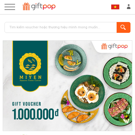
ĐĂNG NHẬP
ĐĂNG KÝ