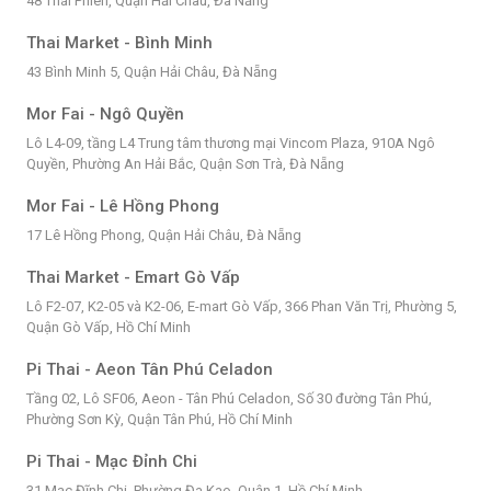
48 Thái Phiên, Quận Hải Châu, Đà Nẵng
Thai Market - Bình Minh
43 Bình Minh 5, Quận Hải Châu, Đà Nẵng
Mor Fai - Ngô Quyền
Lô L4-09, tầng L4 Trung tâm thương mại Vincom Plaza, 910A Ngô
Quyền, Phường An Hải Bắc, Quận Sơn Trà, Đà Nẵng
Mor Fai - Lê Hồng Phong
17 Lê Hồng Phong, Quận Hải Châu, Đà Nẵng
Thai Market - Emart Gò Vấp
Lô F2-07, K2-05 và K2-06, E-mart Gò Vấp, 366 Phan Văn Trị, Phường 5,
Quận Gò Vấp, Hồ Chí Minh
Pi Thai - Aeon Tân Phú Celadon
Tầng 02, Lô SF06, Aeon - Tân Phú Celadon, Số 30 đường Tân Phú,
Phường Sơn Kỳ, Quận Tân Phú, Hồ Chí Minh
Pi Thai - Mạc Đỉnh Chi
31 Mạc Đĩnh Chi, Phường Đa Kao, Quận 1, Hồ Chí Minh