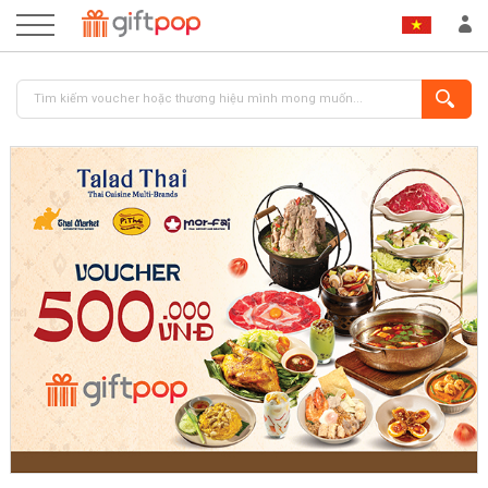
ĐĂNG NHẬP
ĐĂNG KÝ