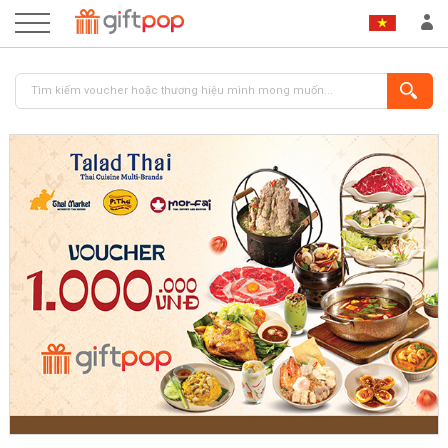
ĐĂNG NHẬP
ĐĂNG KÝ