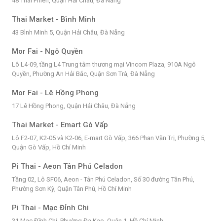
48 Thái Phiên, Quận Hải Châu, Đà Nẵng
Thai Market - Bình Minh
43 Bình Minh 5, Quận Hải Châu, Đà Nẵng
Mor Fai - Ngô Quyền
Lô L4-09, tầng L4 Trung tâm thương mại Vincom Plaza, 910A Ngô
Quyền, Phường An Hải Bắc, Quận Sơn Trà, Đà Nẵng
Mor Fai - Lê Hồng Phong
17 Lê Hồng Phong, Quận Hải Châu, Đà Nẵng
Thai Market - Emart Gò Vấp
Lô F2-07, K2-05 và K2-06, E-mart Gò Vấp, 366 Phan Văn Trị, Phường 5,
Quận Gò Vấp, Hồ Chí Minh
Pi Thai - Aeon Tân Phú Celadon
Tầng 02, Lô SF06, Aeon - Tân Phú Celadon, Số 30 đường Tân Phú,
Phường Sơn Kỳ, Quận Tân Phú, Hồ Chí Minh
Pi Thai - Mạc Đỉnh Chi
31 Mạc Đĩnh Chi, Phường Đa Kao, Quận 1, Hồ Chí Minh