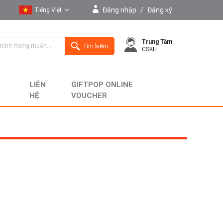
Đăng nhập
/
Đăng ký
Tiếng Việt
Tiếng Việt
Trung Tâm
English
Tìm kiếm
CSKH
LIÊN
GIFTPOP ONLINE
HỆ
VOUCHER