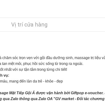
Vị trí cửa hàng
và chăm sóc trọn vẹn với gội đầu dưỡng sinh, massage trị liệu 
ua tan mệt mỏi, phục hồi sức sống từ trong ra ngoài.
 nhất với sự tận tâm trong từng chi tiết!
ch vụ:
máu, mang đến làn da trẻ - khỏe - đẹp
age Mặt Tiêp Gội Ả được vận hành bởi Giftpop e-voucher. 
g qua Zalo thông qua Zalo OA "GV market - Đối tác chương t