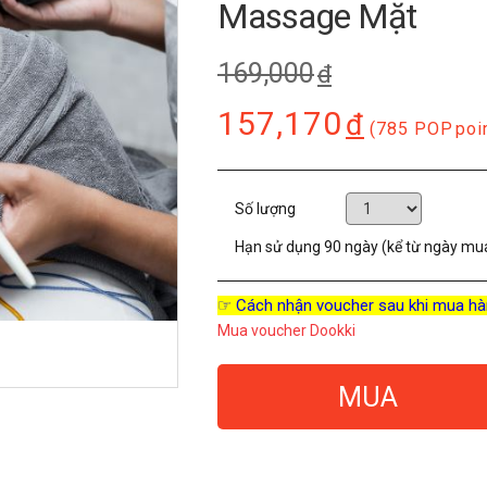
Massage Mặt
169,000
đ
157,170
đ
(785 POP
poi
Số lượng
Hạn sử dụng
90 ngày (kể từ ngày mu
☞ Cách nhận voucher sau khi mua hà
Mua voucher Dookki
MUA