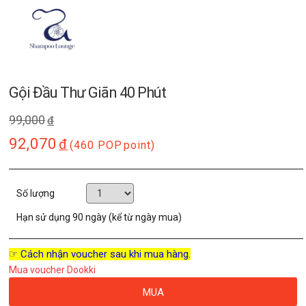
Gội Đầu Thư Giãn 40 Phút
99,000
đ
92,070
đ
(460 POP
point)
Số lượng
Hạn sử dụng
90 ngày (kể từ ngày mua)
☞ Cách nhận voucher sau khi mua hàng.
Mua voucher Dookki
MUA