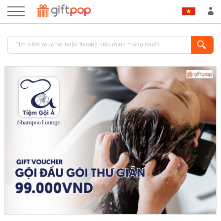
ĐĂNG NHẬP
ĐĂNG KÝ