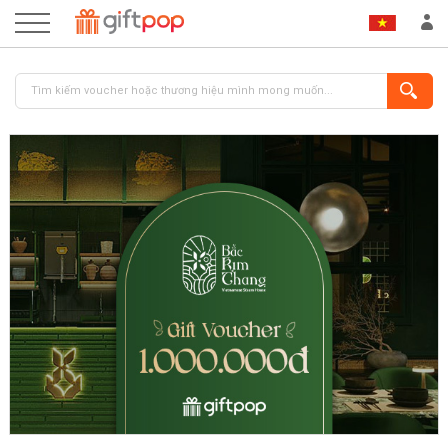
ĐĂNG NHẬP
ĐĂNG KÝ