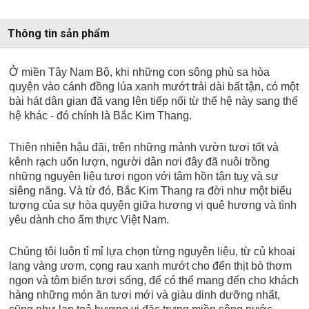
Thông tin sản phẩm
Ở miền Tây Nam Bộ, khi những con sông phù sa hòa
quyện vào cánh đồng lúa xanh mướt trải dài bất tận, có một
bài hát dân gian đã vang lên tiếp nối từ thế hệ này sang thế
hệ khác - đó chính là Bắc Kim Thang.
Thiên nhiên hậu đãi, trên những mảnh vườn tươi tốt và
kênh rạch uốn lượn, người dân nơi đây đã nuôi trồng
những nguyên liệu tươi ngon với tâm hồn tận tuỵ và sự
siêng năng. Và từ đó, Bắc Kim Thang ra đời như một biểu
tượng của sự hòa quyện giữa hương vị quê hương và tình
yêu dành cho ẩm thực Việt Nam.
Chúng tôi luôn tỉ mỉ lựa chọn từng nguyên liệu, từ củ khoai
lang vàng ươm, cọng rau xanh mướt cho đến thịt bò thơm
ngon và tôm biển tươi sống, để có thể mang đến cho khách
hàng những món ăn tươi mới và giàu dinh dưỡng nhất,