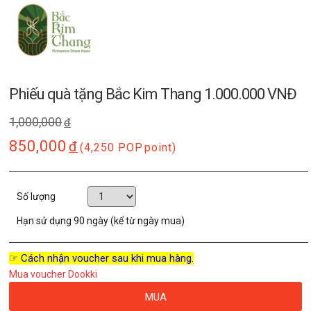
Phiếu quà tặng Bắc Kim Thang 1.000.000 VNĐ
1,000,000
đ
850,000
đ
(4,250 POP
point)
Số lượng
Hạn sử dụng
90 ngày (kể từ ngày mua)
☞ Cách nhận voucher sau khi mua hàng.
Mua voucher Dookki
MUA