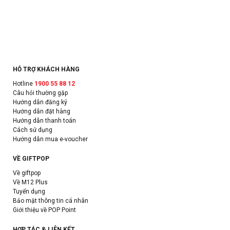
HỖ TRỢ KHÁCH HÀNG
Hotline
1900 55 88 12
Câu hỏi thường gặp
Hướng dẫn đăng ký
Hướng dẫn đặt hàng
Hướng dẫn thanh toán
Cách sử dụng
Hướng dẫn mua e-voucher
VỀ GIFTPOP
Về giftpop
Về M12 Plus
Tuyển dụng
Bảo mật thông tin cá nhân
Giới thiệu về POP Point
HỢP TÁC & LIÊN KẾT