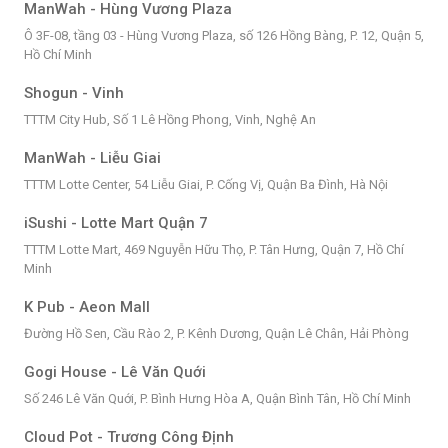
ManWah - Hùng Vương Plaza
Ô 3F-08, tầng 03 - Hùng Vương Plaza, số 126 Hồng Bàng, P. 12, Quận 5,
Hồ Chí Minh
Shogun - Vinh
TTTM City Hub, Số 1 Lê Hồng Phong, Vinh, Nghệ An
ManWah - Liễu Giai
TTTM Lotte Center, 54 Liễu Giai, P. Cống Vị, Quận Ba Đình, Hà Nội
iSushi - Lotte Mart Quận 7
TTTM Lotte Mart, 469 Nguyễn Hữu Thọ, P. Tân Hưng, Quận 7, Hồ Chí
Minh
K Pub - Aeon Mall
Đường Hồ Sen, Cầu Rào 2, P. Kênh Dương, Quận Lê Chân, Hải Phòng
Gogi House - Lê Văn Quới
Số 246 Lê Văn Quới, P. Bình Hưng Hòa A, Quận Bình Tân, Hồ Chí Minh
Cloud Pot - Trương Công Định