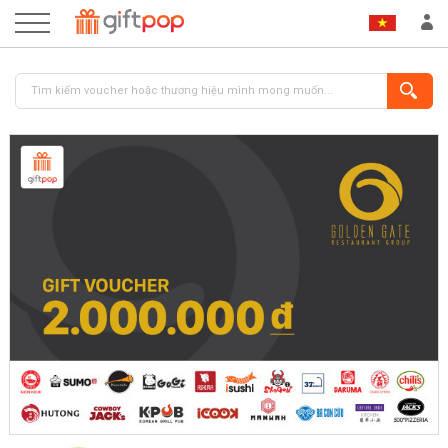
ĐĂNG NHẬP
ĐĂNG KÝ