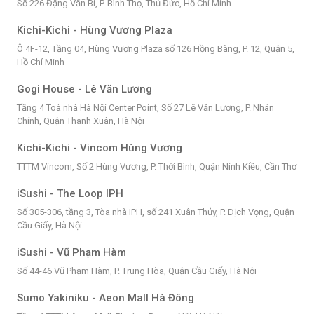
Số 226 Đặng Văn Bi, P. Bình Thọ, Thủ Đức, Hồ Chí Minh
Kichi-Kichi - Hùng Vương Plaza
Ô 4F-12, Tầng 04, Hùng Vương Plaza số 126 Hồng Bàng, P. 12, Quận 5,
Hồ Chí Minh
Gogi House - Lê Văn Lương
Tầng 4 Toà nhà Hà Nội Center Point, Số 27 Lê Văn Lương, P. Nhân
Chính, Quận Thanh Xuân, Hà Nội
Kichi-Kichi - Vincom Hùng Vương
TTTM Vincom, Số 2 Hùng Vương, P. Thới Bình, Quận Ninh Kiều, Cần Thơ
iSushi - The Loop IPH
Số 305-306, tầng 3, Tòa nhà IPH, số 241 Xuân Thủy, P. Dịch Vọng, Quận
Cầu Giấy, Hà Nội
iSushi - Vũ Phạm Hàm
Số 44-46 Vũ Phạm Hàm, P. Trung Hòa, Quận Cầu Giấy, Hà Nội
Sumo Yakiniku - Aeon Mall Hà Đông