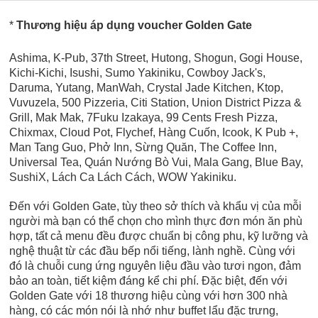
*
Thương hiệu áp dụng voucher Golden Gate
Ashima, K-Pub, 37th Street, Hutong, Shogun, Gogi House,
Kichi-Kichi, Isushi, Sumo Yakiniku, Cowboy Jack's,
Daruma, Yutang, ManWah, Crystal Jade Kitchen, Ktop,
Vuvuzela, 500 Pizzeria, Citi Station, Union District Pizza &
Grill, Mak Mak, 7Fuku Izakaya, 99 Cents Fresh Pizza,
Chixmax, Cloud Pot, Flychef, Hàng Cuốn, Icook, K Pub +,
Man Tang Guo, Phở Inn, Sừng Quăn, The Coffee Inn,
Universal Tea,
Quán Nướng Bò Vui, Mala Gang, Blue Bay,
SushiX, Lách Ca Lách Cách, WOW Yakiniku.
Đến với Golden Gate, tùy theo sở thích và khẩu vị của mỗi
người mà bạn có thể chọn cho mình thực đơn món ăn phù
hợp, tất cả menu đều được chuẩn bị công phu, kỹ lưỡng và
nghệ thuật từ các đầu bếp nổi tiếng, lành nghề. Cùng với
đó là chuỗi cung ứng nguyên liệu đầu vào tươi ngon, đảm
bảo an toàn, tiết kiệm đáng kể chi phí. Đặc biệt, đến với
Golden Gate với 18 thương hiệu cùng với hơn 300 nhà
hàng, có các món nói là nhớ như buffet lẩu đặc trưng,