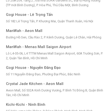
Lô 208-209, Tầng 2 ,Tòa nhà SORA Gardens SC, Đại lộ Hùng Vương
(TP mới Bình Dương), P. Hòa Phú, Thủ Dầu Một, Bình Dương
Gogi House - Lê Trọng Tấn
Số 182 Lê Trọng Tấn, P. Khương Mai, Quận Thanh Xuân, Hà Nội
ManWah - Aeon Mall
Đường Hồ Sen, Cầu Rào 2, P. Kênh Dương, Quận Lê Chân, Hải Phòng
ManWah - Menas Mall Saigon Airport
Lô L4-05-06, L4 TTTM Menas Mall Saigon Airport, 60A Trường Sơn, P.
2, Quận Tân Bình, Hồ Chí Minh
Gogi House - Nguyễn Đăng Đạo
Số 11 Nguyễn Đăng Đạo, Phường Đại Phúc, Bắc Ninh
Crystal Jade Kitchen - Aeon Mall
Aeon Mall, Số 532A Kinh Dương Vương, P. Bình Trị Đông B, Quận Bình
Tân, Hồ Chí Minh
Kichi-Kichi - Ninh Bình