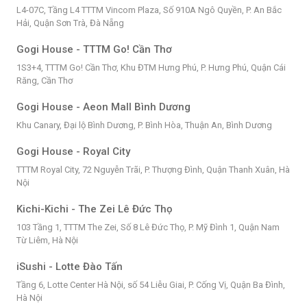
L4-07C, Tầng L4 TTTM Vincom Plaza, Số 910A Ngô Quyền, P. An Bắc
Hải, Quận Sơn Trà, Đà Nẵng
Gogi House - TTTM Go! Cần Thơ
1S3+4, TTTM Go! Cần Thơ, Khu ĐTM Hưng Phú, P. Hưng Phú, Quận Cái
Răng, Cần Thơ
Gogi House - Aeon Mall Bình Dương
Khu Canary, Đại lộ Bình Dương, P. Bình Hòa, Thuận An, Bình Dương
Gogi House - Royal City
TTTM Royal City, 72 Nguyễn Trãi, P. Thượng Đình, Quận Thanh Xuân, Hà
Nội
Kichi-Kichi - The Zei Lê Đức Thọ
103 Tầng 1, TTTM The Zei, Số 8 Lê Đức Thọ, P. Mỹ Đình 1, Quận Nam
Từ Liêm, Hà Nội
iSushi - Lotte Đào Tấn
Tầng 6, Lotte Center Hà Nội, số 54 Liễu Giai, P. Cống Vị, Quận Ba Đình,
Hà Nội