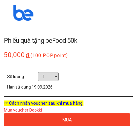
Phiếu quà tặng beFood 50k
50,000
đ
(100 POP
point)
Số lượng
Hạn sử dụng
19.09.2026
☞ Cách nhận voucher sau khi mua hàng.
Mua voucher Dookki
MUA