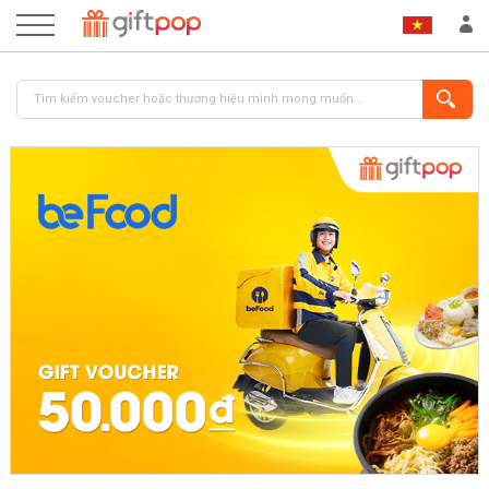
ĐĂNG NHẬP
ĐĂNG KÝ