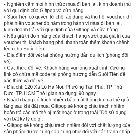
• Nghiêm cấm mọi hình thức mua đi bán lại, kinh doanh trái
với qui định của Giftpop và cửa hàng
• Suối Tiên có quyền từ chối áp dụng và thu hồi voucher khi
phát hiện voucher đó nằm trong hành vi mua đi bán lại,
kinh doanh trái với quy định của Giftpop và cửa hàng
• Nếu giá trị đơn hàng của khách hàng vượt quá giá trị của
voucher thì khách hàng phải thanh toán thêm khoản chênh
lệch cho Suối Tiên.
• Địa điểm đổi vé: tại phòng hướng dẫn du lịch (phòng đổi
vé).
• Các thức đổi vé: Khách hàng vui lòng xuất trình đường
link có chứa mã code tại phòng hướng dẫn Suối Tiên để
xác thực và đổi vé.
• Địa chỉ: 120 Xa Lộ Hà Nội, Phường Tân Phú, TP Thủ
Đức, TP. HCM Thời gian áp dụng: 90 ngày
• Khách hàng có trách nhiệm bảo mật thông tin mã thẻ quà
tặng sau khi đặt mua. Giftpop sẽ không chịu trách nhiệm
hoàn trả các mã thẻ bị mất hoặc ở trạng thái "Đã sử dụng"
với bất kỳ lý do gì.
• Giftpop sẽ không chịu trách nhiệm đối với chất lượng của
sản phẩm được cung cấp cũng như đối với các tranh chấp