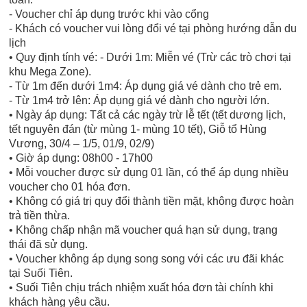
- Voucher chỉ áp dụng trước khi vào cổng
- Khách có voucher vui lòng đổi vé tại phòng hướng dẫn du
lịch
• Quy định tính vé: - Dưới 1m: Miễn vé (Trừ các trò chơi tại
khu Mega Zone).
- Từ 1m đến dưới 1m4: Áp dụng giá vé dành cho trẻ em.
- Từ 1m4 trở lên: Áp dụng giá vé dành cho người lớn.
• Ngày áp dụng: Tất cả các ngày trừ lễ tết (tết dương lịch,
tết nguyên đán (từ mùng 1- mùng 10 tết), Giỗ tổ Hùng
Vương, 30/4 – 1/5, 01/9, 02/9)
• Giờ áp dụng: 08h00 - 17h00
• Mỗi voucher được sử dụng 01 lần, có thể áp dụng nhiều
voucher cho 01 hóa đơn.
• Không có giá trị quy đổi thành tiền mặt, không được hoàn
trả tiền thừa.
• Không chấp nhận mã voucher quá hạn sử dụng, trạng
thái đã sử dụng.
• Voucher không áp dụng song song với các ưu đãi khác
tại Suối Tiên.
• Suối Tiên chịu trách nhiệm xuất hóa đơn tài chính khi
khách hàng yêu cầu.