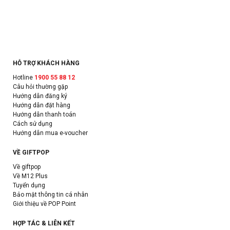
HỖ TRỢ KHÁCH HÀNG
Hotline
1900 55 88 12
Câu hỏi thường gặp
Hướng dẫn đăng ký
Hướng dẫn đặt hàng
Hướng dẫn thanh toán
Cách sử dụng
Hướng dẫn mua e-voucher
VỀ GIFTPOP
Về giftpop
Về M12 Plus
Tuyển dụng
Bảo mật thông tin cá nhân
Giới thiệu về POP Point
HỢP TÁC & LIÊN KẾT