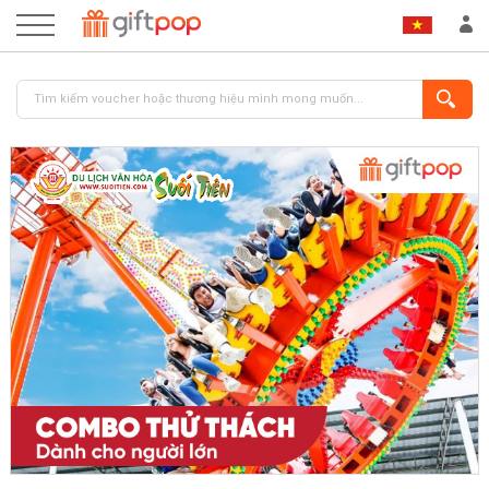
ĐĂNG NHẬP
ĐĂNG KÝ