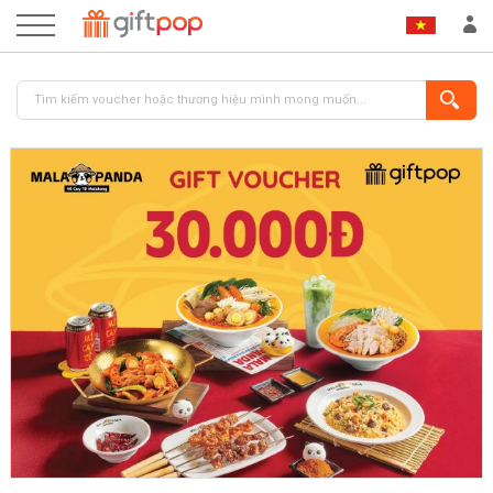
ĐĂNG NHẬP
ĐĂNG KÝ