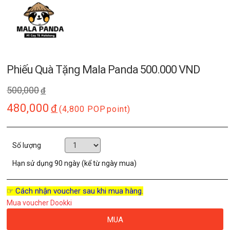
Phiếu Quà Tặng Mala Panda 500.000 VND
500,000
đ
480,000
đ
(4,800 POP
point)
Số lượng
Hạn sử dụng
90 ngày (kể từ ngày mua)
☞ Cách nhận voucher sau khi mua hàng.
Mua voucher Dookki
MUA