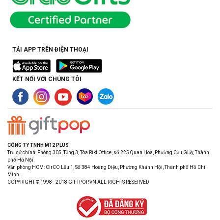
TẢI APP TRÊN ĐIỆN THOẠI
KẾT NỐI VỚI CHÚNG TÔI
CÔNG TY TNHH M12 PLUS
Trụ sở chính: Phòng 305, Tầng 3, Tòa Riki Office, số 225 Quan Hoa, Phường Cầu Giấy, Thành
phố Hà Nội.
Văn phòng HCM: CirCO Lầu 1, Số 384 Hoàng Diệu, Phường Khánh Hội, Thành phố Hồ Chí
Minh.
COPYRIGHT © 1998 - 2018 GIFTPOP.VN ALL RIGHTS RESERVED