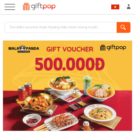
ĐĂNG NHẬP
ĐĂNG KÝ