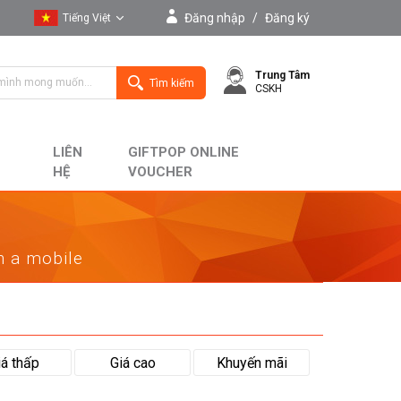
Đăng nhập
/
Đăng ký
Tiếng Việt
Tiếng Việt
Trung Tâm
English
Tìm kiếm
CSKH
LIÊN
GIFTPOP ONLINE
HỆ
VOUCHER
on a mobile
iá thấp
Giá cao
Khuyến mãi