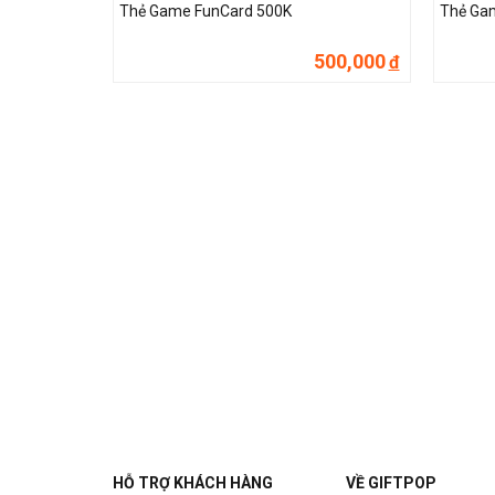
Thẻ Game FunCard 500K
Thẻ Ga
500,000
đ
HỖ TRỢ KHÁCH HÀNG
VỀ GIFTPOP