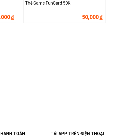
Thẻ Game FunCard 50K
,000
50,000
đ
đ
THANH TOÁN
TẢI APP TRÊN ĐIỆN THOẠI