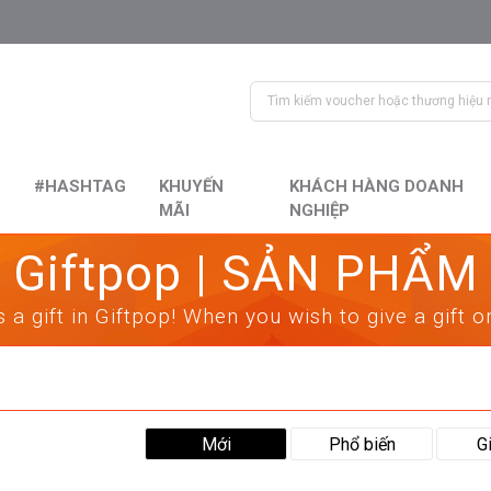
#HASHTAG
KHUYẾN
KHÁCH HÀNG DOANH
MÃI
NGHIỆP
Giftpop | SẢN PHẨM
 a gift in Giftpop! When you wish to give a gift 
Mới
Phổ biến
G