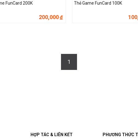
me FunCard 200K
Thẻ Game FunCard 100K
200,000
100
đ
1
HỢP TÁC & LIÊN KẾT
PHƯƠNG THỨC 