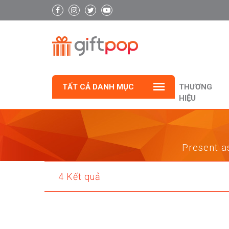
TẤT CẢ DANH MỤC
THƯƠNG
HIỆU
Present as
4 Kết quả