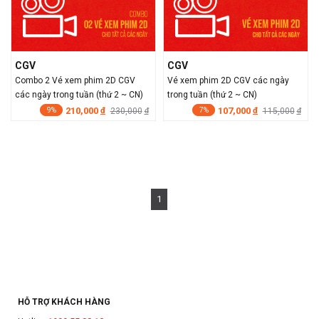
CGV
CGV
Combo 2 Vé xem phim 2D CGV
Vé xem phim 2D CGV các ngày
các ngày trong tuần (thứ 2 ~ CN)
trong tuần (thứ 2 ~ CN)
210,000
107,000
đ
230,000
đ
115,000
đ
đ
9%
7%
1
HỖ TRỢ KHÁCH HÀNG