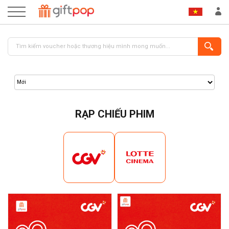
RẠP CHIẾU PHIM
ĐĂNG NHẬP
ĐĂNG KÝ