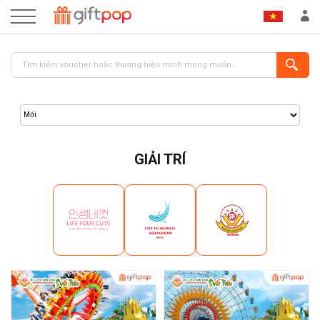
GIẢI TRÍ
ĐĂNG NHẬP
ĐĂNG KÝ