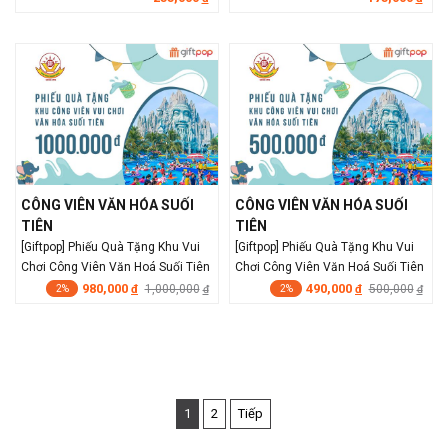
CÔNG VIÊN VĂN HÓA SUỐI
CÔNG VIÊN VĂN HÓA SUỐI
TIÊN
TIÊN
[Giftpop] Phiếu Quà Tặng Khu Vui
[Giftpop] Phiếu Quà Tặng Khu Vui
Chơi Công Viên Văn Hoá Suối Tiên
Chơi Công Viên Văn Hoá Suối Tiên
1000K
500K
980,000
490,000
đ
1,000,000
đ
500,000
đ
đ
2%
2%
1
2
Tiếp