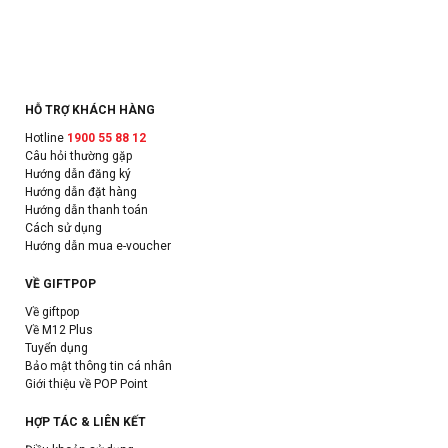
HỖ TRỢ KHÁCH HÀNG
Hotline
1900 55 88 12
Câu hỏi thường gặp
Hướng dẫn đăng ký
Hướng dẫn đặt hàng
Hướng dẫn thanh toán
Cách sử dụng
Hướng dẫn mua e-voucher
VỀ GIFTPOP
Về giftpop
Về M12 Plus
Tuyển dụng
Bảo mật thông tin cá nhân
Giới thiệu về POP Point
HỢP TÁC & LIÊN KẾT