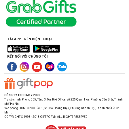
TẢI APP TRÊN ĐIỆN THOẠI
KẾT NỐI VỚI CHÚNG TÔI
CÔNG TY TNHH M12 PLUS
Trụ sở chính: Phòng 305, Tầng 3, Tòa Riki Office, số 225 Quan Hoa, Phường Cầu Giấy, Thành
phố Hà Nội.
Văn phòng HCM: CirCO Lầu 1, Số 384 Hoàng Diệu, Phường Khánh Hội, Thành phố Hồ Chí
Minh.
COPYRIGHT © 1998 - 2018 GIFTPOP.VN ALL RIGHTS RESERVED