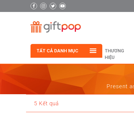
TẤT CẢ DANH MỤC
THƯƠNG
HIỆU
Present as
5 Kết quả