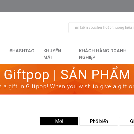
#HASHTAG
KHUYẾN
KHÁCH HÀNG DOANH
MÃI
NGHIỆP
Giftpop | SẢN PHẨM
 a gift in Giftpop! When you wish to give a gift 
Mới
Phổ biến
G