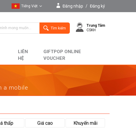
Đăng nhập
/
Đăng ký
Tiếng Việt
Tiếng Việt
Trung Tâm
English
Tìm kiếm
CSKH
LIÊN
GIFTPOP ONLINE
HỆ
VOUCHER
on a mobile
iá thấp
Giá cao
Khuyến mãi