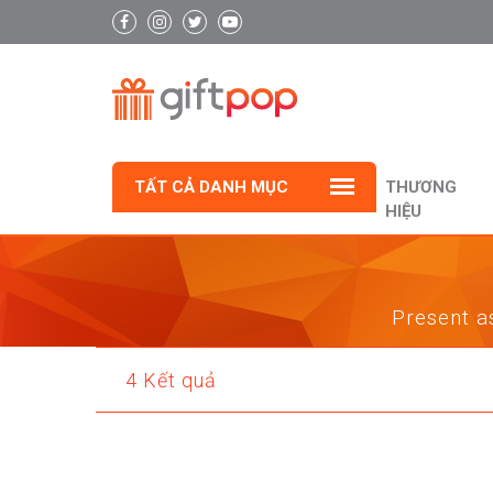
TẤT CẢ DANH MỤC
THƯƠNG
HIỆU
Present as
4 Kết quả