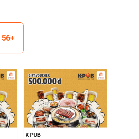
56+
K PUB