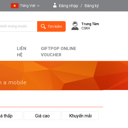
Đăng nhập
/
Đăng ký
Tiếng Việt
Tiếng Việt
Trung Tâm
English
Tìm kiếm
CSKH
LIÊN
GIFTPOP ONLINE
HỆ
VOUCHER
on a mobile
iá thấp
Giá cao
Khuyến mãi