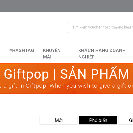
#HASHTAG
KHUYẾN
KHÁCH HÀNG DOANH
MÃI
NGHIỆP
Giftpop | SẢN PHẨM
 a gift in Giftpop! When you wish to give a gift 
Mới
Phổ biến
G