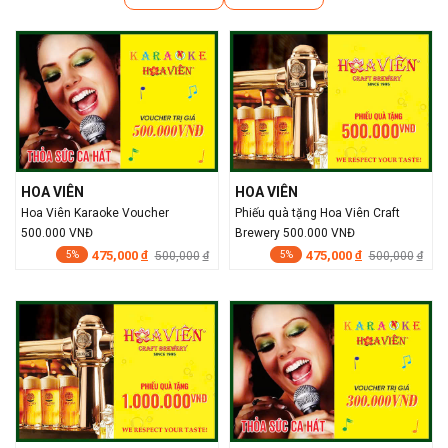
HOA VIÊN
HOA VIÊN
Hoa Viên Karaoke Voucher
Phiếu quà tặng Hoa Viên Craft
500.000 VNĐ
Brewery 500.000 VNĐ
475,000
475,000
đ
500,000
đ
500,000
đ
đ
5%
5%