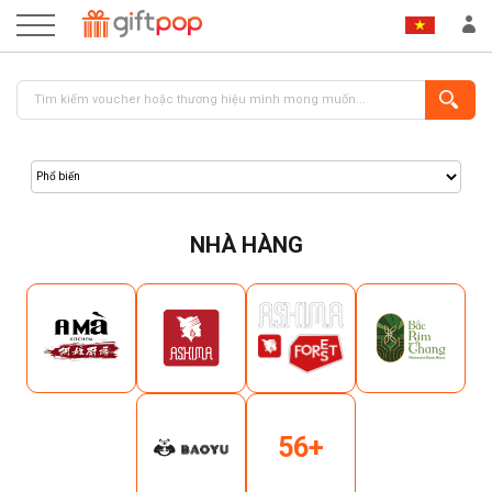
NHÀ HÀNG
ĐĂNG NHẬP
ĐĂNG KÝ
56+